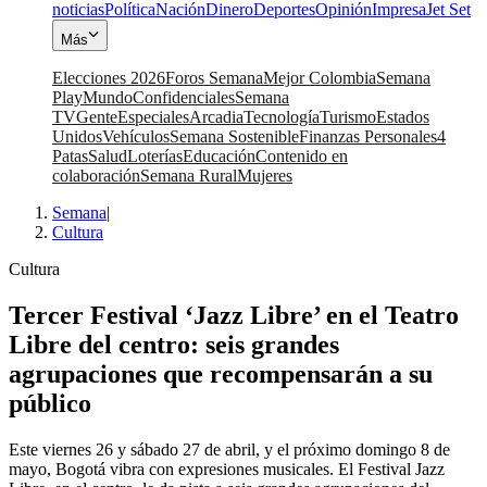
noticias
Política
Nación
Dinero
Deportes
Opinión
Impresa
Jet Set
Más
Elecciones 2026
Foros Semana
Mejor Colombia
Semana
Play
Mundo
Confidenciales
Semana
TV
Gente
Especiales
Arcadia
Tecnología
Turismo
Estados
Unidos
Vehículos
Semana Sostenible
Finanzas Personales
4
Patas
Salud
Loterías
Educación
Contenido en
colaboración
Semana Rural
Mujeres
Semana
|
Cultura
Cultura
Tercer Festival ‘Jazz Libre’ en el Teatro
Libre del centro: seis grandes
agrupaciones que recompensarán a su
público
Este viernes 26 y sábado 27 de abril, y el próximo domingo 8 de
mayo, Bogotá vibra con expresiones musicales. El Festival Jazz