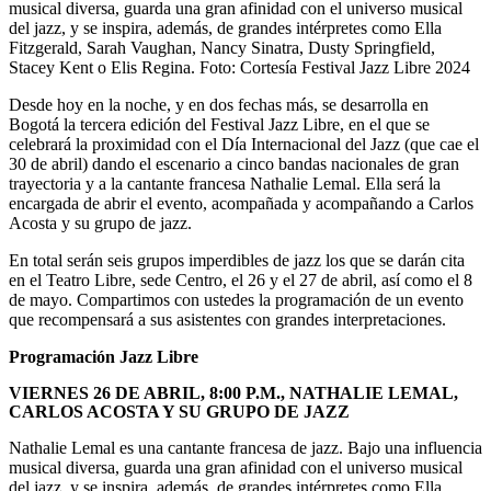
musical diversa, guarda una gran afinidad con el universo musical
del jazz, y se inspira, además, de grandes intérpretes como Ella
Fitzgerald, Sarah Vaughan, Nancy Sinatra, Dusty Springfield,
Stacey Kent o Elis Regina.
Foto:
Cortesía Festival Jazz Libre 2024
Desde hoy en la noche, y en dos fechas más, se desarrolla en
Bogotá la tercera edición del Festival Jazz Libre, en el que se
celebrará la proximidad con el Día Internacional del Jazz (que cae el
30 de abril) dando el escenario a cinco bandas nacionales de gran
trayectoria y a la cantante francesa Nathalie Lemal. Ella será la
encargada de abrir el evento, acompañada y acompañando a Carlos
Acosta y su grupo de jazz.
En total serán seis grupos imperdibles de jazz los que se darán cita
en el Teatro Libre, sede Centro, el 26 y el 27 de abril, así como el 8
de mayo. Compartimos con ustedes la programación de un evento
que recompensará a sus asistentes con grandes interpretaciones.
Programación Jazz Libre
VIERNES 26 DE ABRIL, 8:00 P.M., NATHALIE LEMAL,
CARLOS ACOSTA Y SU GRUPO DE JAZZ
Nathalie Lemal es una cantante francesa de jazz. Bajo una influencia
musical diversa, guarda una gran afinidad con el universo musical
del jazz, y se inspira, además, de grandes intérpretes como Ella