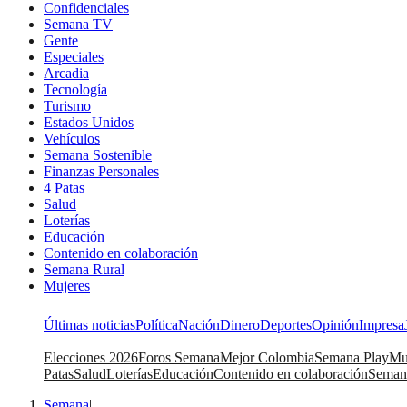
Confidenciales
Semana TV
Gente
Especiales
Arcadia
Tecnología
Turismo
Estados Unidos
Vehículos
Semana Sostenible
Finanzas Personales
4 Patas
Salud
Loterías
Educación
Contenido en colaboración
Semana Rural
Mujeres
Últimas noticias
Política
Nación
Dinero
Deportes
Opinión
Impresa
Elecciones 2026
Foros Semana
Mejor Colombia
Semana Play
Mu
Patas
Salud
Loterías
Educación
Contenido en colaboración
Seman
Semana
|