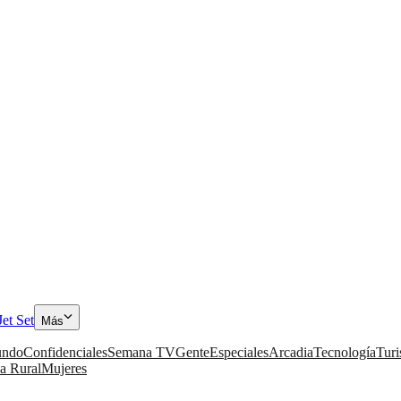
Jet Set
Más
ndo
Confidenciales
Semana TV
Gente
Especiales
Arcadia
Tecnología
Tur
a Rural
Mujeres