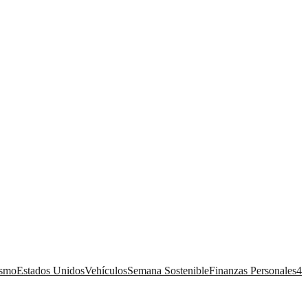
ismo
Estados Unidos
Vehículos
Semana Sostenible
Finanzas Personales
4