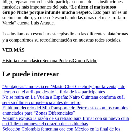
Iñigo, repasan cómo ha sido participar en una de las instituciones
musicales más importantes del país. “
Le dicen el majestuoso
Grupo Niche porque infunde mucho respeto.
Esto para mí es un
sueño cumplido, yo me crié escuchando las obras del maestro Jairo
Varela” cuenta Luis Araque.
Los invitamos a escuchar este episodio en las diferentes
plataformas
y a compartirnos su retroalimentación en nuestras redes sociales.
VER MÁS
Historia de un clásico
Semana Podcast
Grupo Niche
Le puede interesar
“Ventajosas”: molestia en ‘MasterChef Celebrity’ por la ventaja de
tiempo en el atril que desató la furia de los participantes
No se retira en La Vuelta a España: Nairo Quintana confirma cuál
será su última competencia antes del retiro
El último decreto del MinTransporte de Petro: estos son los cambios
anunciados para “Zonas Diferenciales”
Vozinha expuso la razón de su retraso para firmar con su nuevo club
en Chile: conmueve el corazón de sus hinchas
Selección Colombia femenina cae con México en la final de los