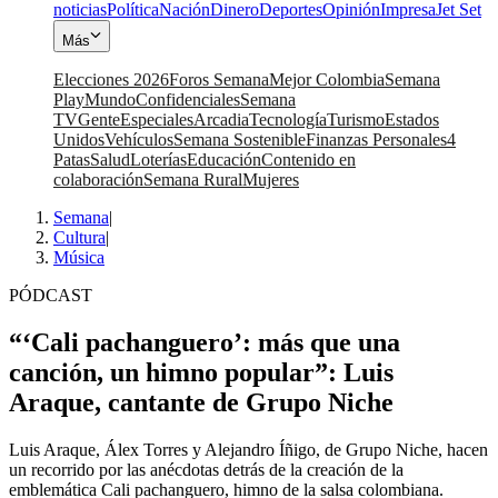
noticias
Política
Nación
Dinero
Deportes
Opinión
Impresa
Jet Set
Más
Elecciones 2026
Foros Semana
Mejor Colombia
Semana
Play
Mundo
Confidenciales
Semana
TV
Gente
Especiales
Arcadia
Tecnología
Turismo
Estados
Unidos
Vehículos
Semana Sostenible
Finanzas Personales
4
Patas
Salud
Loterías
Educación
Contenido en
colaboración
Semana Rural
Mujeres
Semana
|
Cultura
|
Música
PÓDCAST
“‘Cali pachanguero’: más que una
canción, un himno popular”: Luis
Araque, cantante de Grupo Niche
Luis Araque, Álex Torres y Alejandro Íñigo, de Grupo Niche, hacen
un recorrido por las anécdotas detrás de la creación de la
emblemática Cali pachanguero, himno de la salsa colombiana.