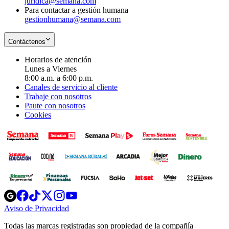
juridica@semana.com
Para contactar a gestión humana
gestionhumana@semana.com
Contáctenos
Horarios de atención
Lunes a Viernes
8:00 a.m. a 6:00 p.m.
Canales de servicio al cliente
Trabaje con nosotros
Paute con nosotros
Cookies
Opens
Opens
Opens
Opens
Opens
in
in
in
in
in
Aviso de Privacidad
Opens
new
new
new
new
new
in
window
window
window
window
window
Todas las marcas registradas son propiedad de la compañía
new