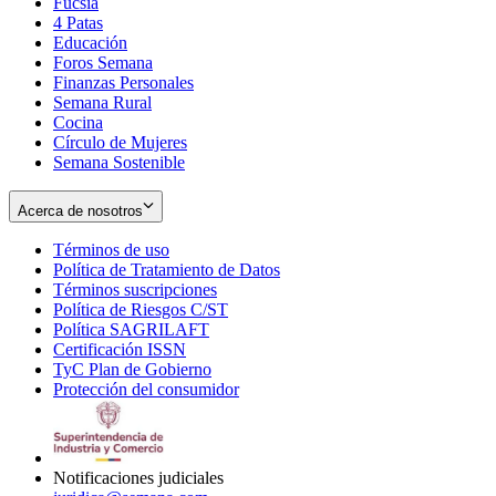
Fucsia
in
Opens
4 Patas
new
in
Educación
window
new
Foros Semana
window
Finanzas Personales
Semana Rural
Cocina
Círculo de Mujeres
Semana Sostenible
Acerca de nosotros
Términos de uso
Opens
Política de Tratamiento de Datos
in
Opens
Términos suscripciones
new
Opens
in
Política de Riesgos C/ST
window
in
Opens
new
Política SAGRILAFT
Opens
new
in
window
Certificación ISSN
Opens
in
window
new
TyC Plan de Gobierno
in
new
Opens
window
Protección del consumidor
new
window
in
Opens
window
new
in
window
new
window
Notificaciones judiciales