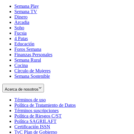
Semana Play
Semana TV
Dinero
Arcadia
Soho
Opens
Fucsia
in
Opens
4 Patas
new
in
Educación
window
new
Foros Semana
window
Finanzas Personales
Semana Rural
Cocina
Círculo de Mujeres
Semana Sostenible
Acerca de nosotros
Términos de uso
Opens
Política de Tratamiento de Datos
in
Opens
Términos suscripciones
new
Opens
in
Política de Riesgos C/ST
window
in
Opens
new
Política SAGRILAFT
Opens
new
in
window
Certificación ISSN
Opens
in
window
new
TyC Plan de Gobierno
in
new
Opens
window