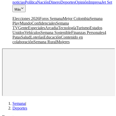
noticias
Política
Nación
Dinero
Deportes
Opinión
Impresa
Jet Set
Más
Elecciones 2026
Foros Semana
Mejor Colombia
Semana
Play
Mundo
Confidenciales
Semana
TV
Gente
Especiales
Arcadia
Tecnología
Turismo
Estados
Unidos
Vehículos
Semana Sostenible
Finanzas Personales
4
Patas
Salud
Loterías
Educación
Contenido en
colaboración
Semana Rural
Mujeres
Semana
|
Deportes