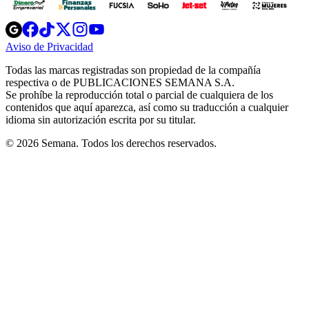
Opens
Opens
Opens
Opens
Opens
in
in
in
in
in
Aviso de Privacidad
Opens
new
new
new
new
new
in
window
window
window
window
window
Todas las marcas registradas son propiedad de la compañía
new
respectiva o de PUBLICACIONES SEMANA S.A.
window
Se prohíbe la reproducción total o parcial de cualquiera de los
contenidos que aquí aparezca, así como su traducción a cualquier
idioma sin autorización escrita por su titular.
© 2026 Semana. Todos los derechos reservados.