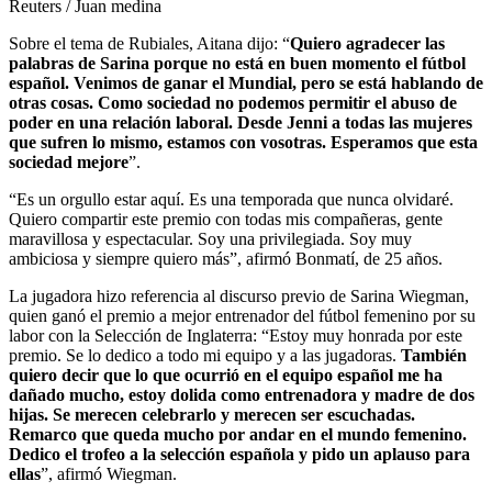
Reuters / Juan medina
Sobre el tema de Rubiales, Aitana dijo: “
Quiero agradecer las
palabras de Sarina porque no está en buen momento el fútbol
español. Venimos de ganar el Mundial, pero se está hablando de
otras cosas. Como sociedad no podemos permitir el abuso de
poder en una relación laboral. Desde Jenni a todas las mujeres
que sufren lo mismo, estamos con vosotras. Esperamos que esta
sociedad mejore
”.
“Es un orgullo estar aquí. Es una temporada que nunca olvidaré.
Quiero compartir este premio con todas mis compañeras, gente
maravillosa y espectacular. Soy una privilegiada. Soy muy
ambiciosa y siempre quiero más”, afirmó Bonmatí, de 25 años.
La jugadora hizo referencia al discurso previo de Sarina Wiegman,
quien ganó el premio a mejor entrenador del fútbol femenino por su
labor con la Selección de Inglaterra: “Estoy muy honrada por este
premio. Se lo dedico a todo mi equipo y a las jugadoras.
También
quiero decir que
lo que ocurrió en el equipo español me ha
dañado mucho, estoy dolida como entrenadora y madre de dos
hijas. Se merecen celebrarlo y merecen ser escuchadas.
Remarco que queda mucho por andar en el mundo femenino.
Dedico el trofeo a la selección española y pido un aplauso para
ellas
”, afirmó Wiegman.