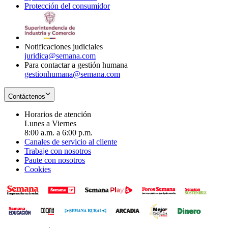
Protección del consumidor
new
window
in
Opens
window
new
in
window
new
window
Notificaciones judiciales
juridica@semana.com
Para contactar a gestión humana
gestionhumana@semana.com
Contáctenos
Horarios de atención
Lunes a Viernes
8:00 a.m. a 6:00 p.m.
Canales de servicio al cliente
Trabaje con nosotros
Paute con nosotros
Cookies