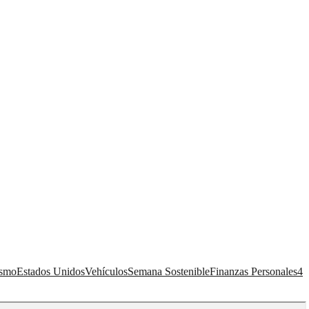
ismo
Estados Unidos
Vehículos
Semana Sostenible
Finanzas Personales
4