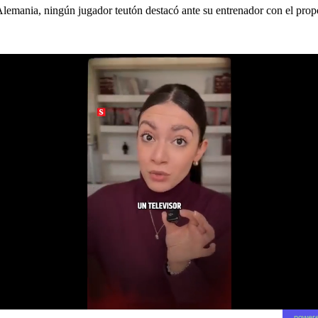
lemania, ningún jugador teutón destacó ante su entrenador con el propós
powere