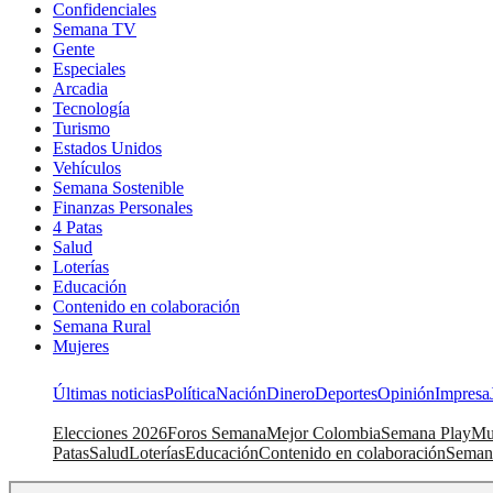
Confidenciales
Semana TV
Gente
Especiales
Arcadia
Tecnología
Turismo
Estados Unidos
Vehículos
Semana Sostenible
Finanzas Personales
4 Patas
Salud
Loterías
Educación
Contenido en colaboración
Semana Rural
Mujeres
Últimas noticias
Política
Nación
Dinero
Deportes
Opinión
Impresa
Elecciones 2026
Foros Semana
Mejor Colombia
Semana Play
Mu
Patas
Salud
Loterías
Educación
Contenido en colaboración
Seman