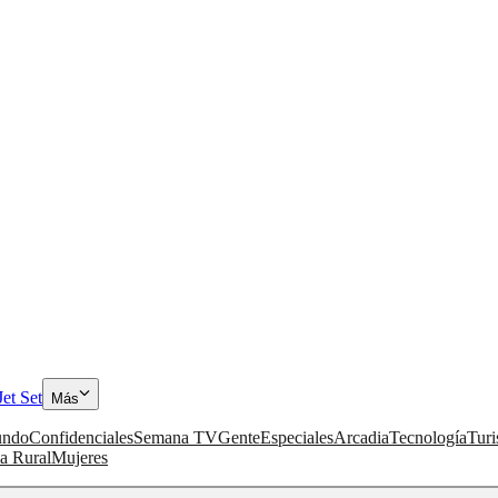
Jet Set
Más
ndo
Confidenciales
Semana TV
Gente
Especiales
Arcadia
Tecnología
Tur
a Rural
Mujeres