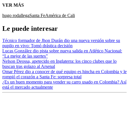
VER MÁS
hugo rodallega
Santa Fe
América de Cali
Le puede interesar
Técnico formador de Jhon Durán dio una nueva versión sobre su
pupilo en vivo: Tomó drástica decisión
Lucas González dio pista sobre nueva salida en Atlético Nacional:
“La mejor de las suertes”
Nelson Deossa, apetecido en Inglaterra: los cinco clubes que lo
buscan tras golazo al Arsenal
Omar Pérez dio a conocer de qué equipo es hincha en Colombia y le
rompió el corazón a Santa Fe: sorpresa total
¿Es un buen momento para vender su carro usado en Colombia? Así
está el mercado actualmente