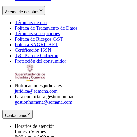
Acerca de nosotros
Términos de uso
Opens
Política de Tratamiento de Datos
in
Opens
Términos suscripciones
new
Opens
in
Política de Riesgos C/ST
window
in
Opens
new
Política SAGRILAFT
Opens
new
in
window
Certificación ISSN
Opens
in
window
new
TyC Plan de Gobierno
in
new
Opens
window
Protección del consumidor
new
window
in
Opens
window
new
in
window
new
window
Notificaciones judiciales
juridica@semana.com
Para contactar a gestión humana
gestionhumana@semana.com
Contáctenos
Horarios de atención
Lunes a Viernes