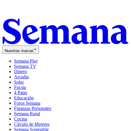
Nuestras marcas
Semana Play
Semana TV
Dinero
Arcadia
Soho
Opens
Fucsia
in
Opens
4 Patas
new
in
Educación
window
new
Foros Semana
window
Finanzas Personales
Semana Rural
Cocina
Círculo de Mujeres
Semana Sostenible