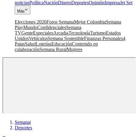
noticias
Política
Nación
Dinero
Deportes
Opinión
Impresa
Jet Set
Más
Elecciones 2026
Foros Semana
Mejor Colombia
Semana
Play
Mundo
Confidenciales
Semana
TV
Gente
Especiales
Arcadia
Tecnología
Turismo
Estados
Unidos
Vehículos
Semana Sostenible
Finanzas Personales
4
Patas
Salud
Loterías
Educación
Contenido en
colaboración
Semana Rural
Mujeres
Semana
|
Deportes