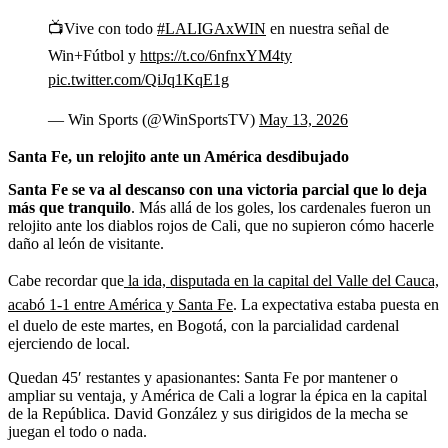
📺Vive con todo
#LALIGAxWIN
en nuestra señal de
Win+Fútbol y
https://t.co/6nfnxYM4ty
pic.twitter.com/QiJq1KqE1g
— Win Sports (@WinSportsTV)
May 13, 2026
Santa Fe, un relojito ante un América desdibujado
Santa Fe se va al descanso con una victoria parcial que lo deja
más que tranquilo
. Más allá de los goles, los cardenales fueron un
relojito ante los diablos rojos de Cali, que no supieron cómo hacerle
daño al león de visitante.
Cabe recordar que
la ida, disputada en la capital del Valle del Cauca,
acabó 1-1 entre América y Santa Fe
. La expectativa estaba puesta en
el duelo de este martes, en Bogotá, con la parcialidad cardenal
ejerciendo de local.
Quedan 45′ restantes y apasionantes: Santa Fe por mantener o
ampliar su ventaja, y América de Cali a lograr la épica en la capital
de la República. David González y sus dirigidos de la mecha se
juegan el todo o nada.