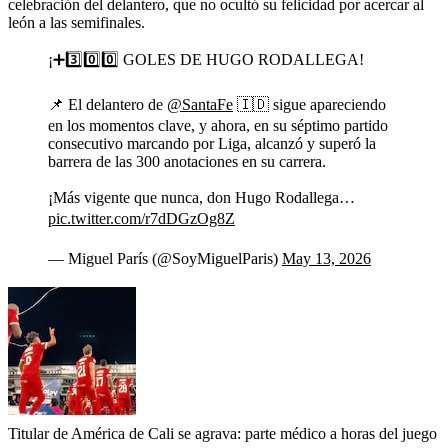
celebración del delantero, que no ocultó su felicidad por acercar al
león a las semifinales.
¡➕3️⃣0️⃣0️⃣ GOLES DE HUGO RODALLEGA!
📌 El delantero de
@SantaFe
🇮🇩 sigue apareciendo
en los momentos clave, y ahora, en su séptimo partido
consecutivo marcando por Liga, alcanzó y superó la
barrera de las 300 anotaciones en su carrera.
¡Más vigente que nunca, don Hugo Rodallega…
pic.twitter.com/r7dDGzOg8Z
— Miguel París (@SoyMiguelParis)
May 13, 2026
Titular de América de Cali se agrava: parte médico a horas del juego