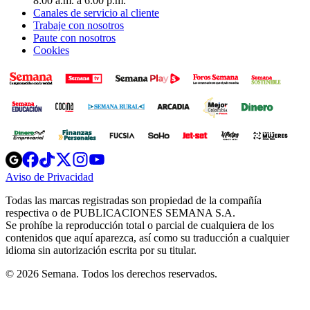
8:00 a.m. a 6:00 p.m.
Canales de servicio al cliente
Trabaje con nosotros
Paute con nosotros
Cookies
Opens
Opens
Opens
Opens
Opens
in
in
in
in
in
Aviso de Privacidad
Opens
new
new
new
new
new
in
window
window
window
window
window
Todas las marcas registradas son propiedad de la compañía
new
respectiva o de PUBLICACIONES SEMANA S.A.
window
Se prohíbe la reproducción total o parcial de cualquiera de los
contenidos que aquí aparezca, así como su traducción a cualquier
idioma sin autorización escrita por su titular.
© 2026 Semana. Todos los derechos reservados.