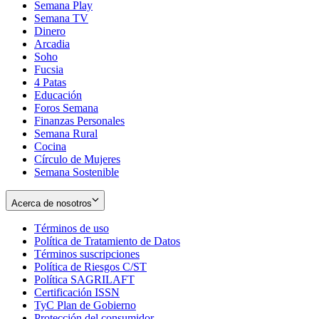
Semana Play
Semana TV
Dinero
Arcadia
Soho
Opens
Fucsia
in
Opens
4 Patas
new
in
Educación
window
new
Foros Semana
window
Finanzas Personales
Semana Rural
Cocina
Círculo de Mujeres
Semana Sostenible
Acerca de nosotros
Términos de uso
Opens
Política de Tratamiento de Datos
in
Opens
Términos suscripciones
new
Opens
in
Política de Riesgos C/ST
window
in
Opens
new
Política SAGRILAFT
Opens
new
in
window
Certificación ISSN
Opens
in
window
new
TyC Plan de Gobierno
in
new
Opens
window
Protección del consumidor
new
window
in
Opens