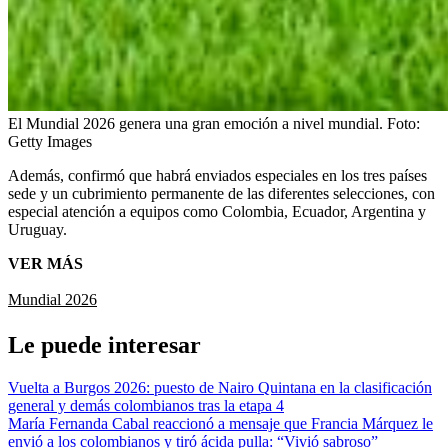
El Mundial 2026 genera una gran emoción a nivel mundial.
Foto:
Getty Images
Además, confirmó que habrá enviados especiales en los tres países
sede y un cubrimiento permanente de las diferentes selecciones, con
especial atención a equipos como Colombia, Ecuador, Argentina y
Uruguay.
VER MÁS
Mundial 2026
Le puede interesar
Vuelta a Burgos 2026: puesto de Nairo Quintana en la clasificación
general y demás colombianos tras la etapa 4
María Fernanda Cabal reaccionó a mensaje que Francia Márquez le
envió a los colombianos y tiró ácida pulla: “Vivió sabroso”