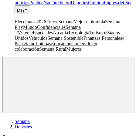
noticias
Política
Nación
Dinero
Deportes
Opinión
Impresa
Jet Set
Más
Elecciones 2026
Foros Semana
Mejor Colombia
Semana
Play
Mundo
Confidenciales
Semana
TV
Gente
Especiales
Arcadia
Tecnología
Turismo
Estados
Unidos
Vehículos
Semana Sostenible
Finanzas Personales
4
Patas
Salud
Loterías
Educación
Contenido en
colaboración
Semana Rural
Mujeres
Semana
|
Deportes