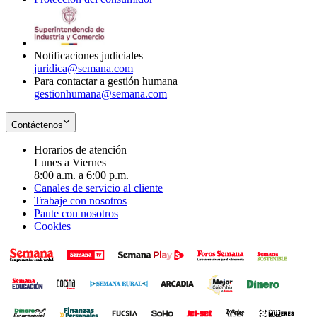
window
new
in
window
new
window
Notificaciones judiciales
juridica@semana.com
Para contactar a gestión humana
gestionhumana@semana.com
Contáctenos
Horarios de atención
Lunes a Viernes
8:00 a.m. a 6:00 p.m.
Canales de servicio al cliente
Trabaje con nosotros
Paute con nosotros
Cookies