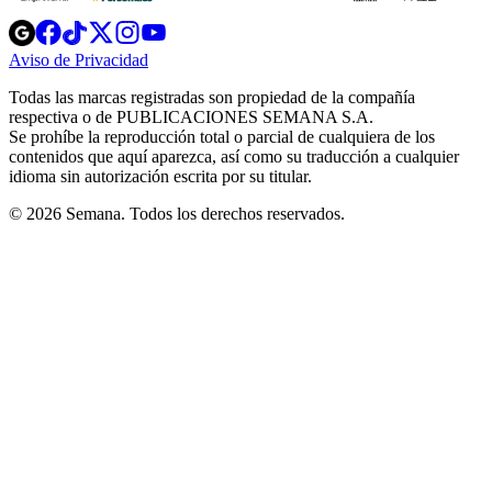
Opens
Opens
Opens
Opens
Opens
in
in
in
in
in
Aviso de Privacidad
Opens
new
new
new
new
new
in
window
window
window
window
window
Todas las marcas registradas son propiedad de la compañía
new
respectiva o de PUBLICACIONES SEMANA S.A.
window
Se prohíbe la reproducción total o parcial de cualquiera de los
contenidos que aquí aparezca, así como su traducción a cualquier
idioma sin autorización escrita por su titular.
© 2026 Semana. Todos los derechos reservados.