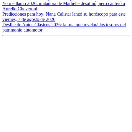
Yo me llamo 2026: imitadora de Marbelle desafinó, pero cautivó a
Aurelio Cheveroni
Predicciones para hoy: Nana Calistar lanzó su horóscopo para este
viernes, 7 de agosto de 2026
Desfile de Autos Clásicos 2026: la ruta que revelará los tesoros del
patrimonio automotor