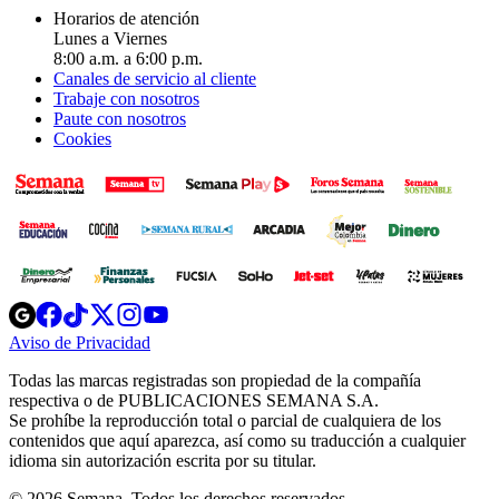
Horarios de atención
Lunes a Viernes
8:00 a.m. a 6:00 p.m.
Canales de servicio al cliente
Trabaje con nosotros
Paute con nosotros
Cookies
Opens
Opens
Opens
Opens
Opens
in
in
in
in
in
Aviso de Privacidad
Opens
new
new
new
new
new
in
window
window
window
window
window
Todas las marcas registradas son propiedad de la compañía
new
respectiva o de PUBLICACIONES SEMANA S.A.
window
Se prohíbe la reproducción total o parcial de cualquiera de los
contenidos que aquí aparezca, así como su traducción a cualquier
idioma sin autorización escrita por su titular.
© 2026 Semana. Todos los derechos reservados.