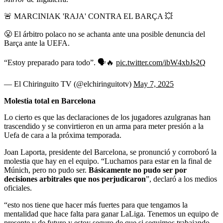
🚨 MARCINIAK 'RAJA' CONTRA EL BARÇA 💥
😤 El árbitro polaco no se achanta ante una posible denuncia del
Barça ante la UEFA.
“Estoy preparado para todo”. 🗣️🔥
pic.twitter.com/ibW4xbJs2Q
— El Chiringuito TV (@elchiringuitotv)
May 7, 2025
Molestia total en Barcelona
Lo cierto es que las declaraciones de los jugadores azulgranas han
trascendido y se convirtieron en un arma para meter presión a la
Uefa de cara a la próxima temporada.
Joan Laporta, presidente del Barcelona, se pronunció y corroboró la
molestia que hay en el equipo. “Luchamos para estar en la final de
Múnich, pero no pudo ser.
Básicamente no pudo ser por
decisiones arbitrales que nos perjudicaron
”, declaró a los medios
oficiales.
“esto nos tiene que hacer más fuertes para que tengamos la
mentalidad que hace falta para ganar LaLiga. Tenemos un equipo de
presente y de futuro y estoy seguro de que si seguimos trabajando