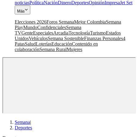
noticias
Política
Nación
Dinero
Deportes
Opinión
Impresa
Jet Set
Más
Elecciones 2026
Foros Semana
Mejor Colombia
Semana
Play
Mundo
Confidenciales
Semana
TV
Gente
Especiales
Arcadia
Tecnología
Turismo
Estados
Unidos
Vehículos
Semana Sostenible
Finanzas Personales
4
Patas
Salud
Loterías
Educación
Contenido en
colaboración
Semana Rural
Mujeres
Semana
|
Deportes