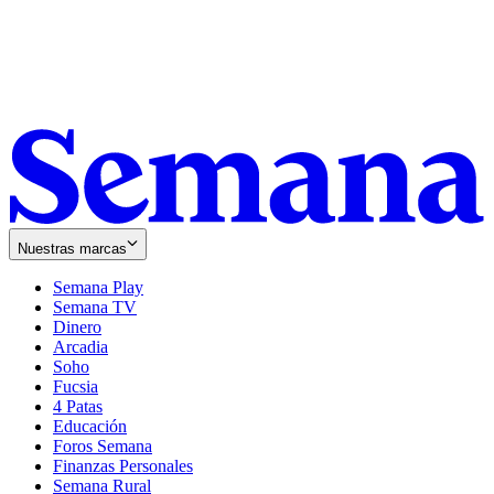
Nuestras marcas
Semana Play
Semana TV
Dinero
Arcadia
Soho
Opens
Fucsia
in
Opens
4 Patas
new
in
Educación
window
new
Foros Semana
window
Finanzas Personales
Semana Rural