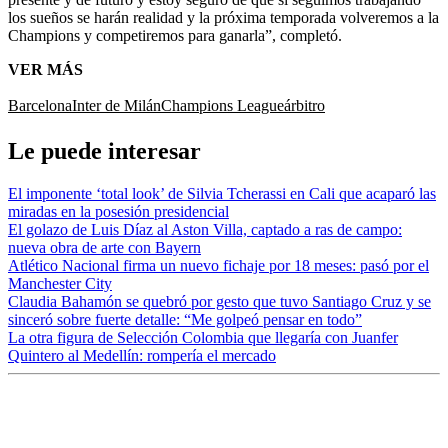
los sueños se harán realidad y la próxima temporada volveremos a la
Champions y competiremos para ganarla”, completó.
VER MÁS
Barcelona
Inter de Milán
Champions League
árbitro
Le puede interesar
El imponente ‘total look’ de Silvia Tcherassi en Cali que acaparó las
miradas en la posesión presidencial
El golazo de Luis Díaz al Aston Villa, captado a ras de campo:
nueva obra de arte con Bayern
Atlético Nacional firma un nuevo fichaje por 18 meses: pasó por el
Manchester City
Claudia Bahamón se quebró por gesto que tuvo Santiago Cruz y se
sinceró sobre fuerte detalle: “Me golpeó pensar en todo”
La otra figura de Selección Colombia que llegaría con Juanfer
Quintero al Medellín: rompería el mercado