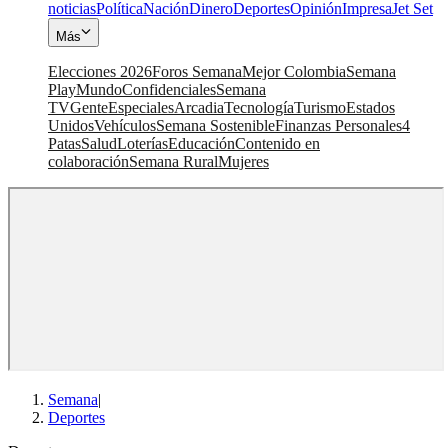
noticias
Política
Nación
Dinero
Deportes
Opinión
Impresa
Jet Set
Más
Elecciones 2026
Foros Semana
Mejor Colombia
Semana
Play
Mundo
Confidenciales
Semana
TV
Gente
Especiales
Arcadia
Tecnología
Turismo
Estados
Unidos
Vehículos
Semana Sostenible
Finanzas Personales
4
Patas
Salud
Loterías
Educación
Contenido en
colaboración
Semana Rural
Mujeres
Semana
|
Deportes