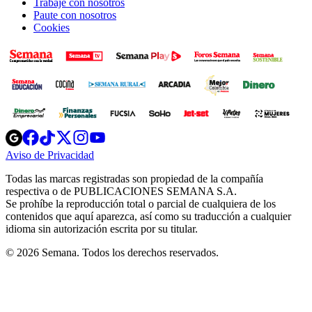
Trabaje con nosotros
Paute con nosotros
Cookies
Opens
Opens
Opens
Opens
Opens
in
in
in
in
in
Aviso de Privacidad
Opens
new
new
new
new
new
in
window
window
window
window
window
Todas las marcas registradas son propiedad de la compañía
new
respectiva o de PUBLICACIONES SEMANA S.A.
window
Se prohíbe la reproducción total o parcial de cualquiera de los
contenidos que aquí aparezca, así como su traducción a cualquier
idioma sin autorización escrita por su titular.
© 2026 Semana. Todos los derechos reservados.