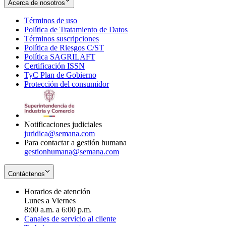
Acerca de nosotros
Términos de uso
Opens
Política de Tratamiento de Datos
in
Opens
Términos suscripciones
new
Opens
in
Política de Riesgos C/ST
window
in
Opens
new
Política SAGRILAFT
Opens
new
in
window
Certificación ISSN
Opens
in
window
new
TyC Plan de Gobierno
in
new
Opens
window
Protección del consumidor
new
window
in
Opens
window
new
in
window
new
window
Notificaciones judiciales
juridica@semana.com
Para contactar a gestión humana
gestionhumana@semana.com
Contáctenos
Horarios de atención
Lunes a Viernes
8:00 a.m. a 6:00 p.m.
Canales de servicio al cliente