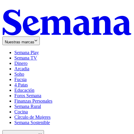
Nuestras marcas
Semana Play
Semana TV
Dinero
Arcadia
Soho
Opens
Fucsia
in
Opens
4 Patas
new
in
Educación
window
new
Foros Semana
window
Finanzas Personales
Semana Rural
Cocina
Círculo de Mujeres
Semana Sostenible