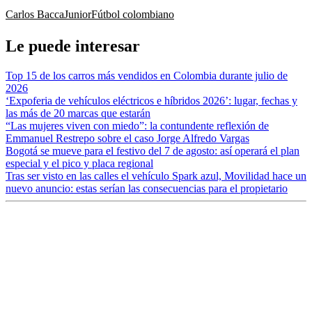
Carlos Bacca
Junior
Fútbol colombiano
Le puede interesar
Top 15 de los carros más vendidos en Colombia durante julio de
2026
‘Expoferia de vehículos eléctricos e híbridos 2026’: lugar, fechas y
las más de 20 marcas que estarán
“Las mujeres viven con miedo”: la contundente reflexión de
Emmanuel Restrepo sobre el caso Jorge Alfredo Vargas
Bogotá se mueve para el festivo del 7 de agosto: así operará el plan
especial y el pico y placa regional
Tras ser visto en las calles el vehículo Spark azul, Movilidad hace un
nuevo anuncio: estas serían las consecuencias para el propietario