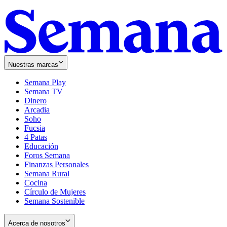
Nuestras marcas
Semana Play
Semana TV
Dinero
Arcadia
Soho
Opens
Fucsia
in
Opens
4 Patas
new
in
Educación
window
new
Foros Semana
window
Finanzas Personales
Semana Rural
Cocina
Círculo de Mujeres
Semana Sostenible
Acerca de nosotros