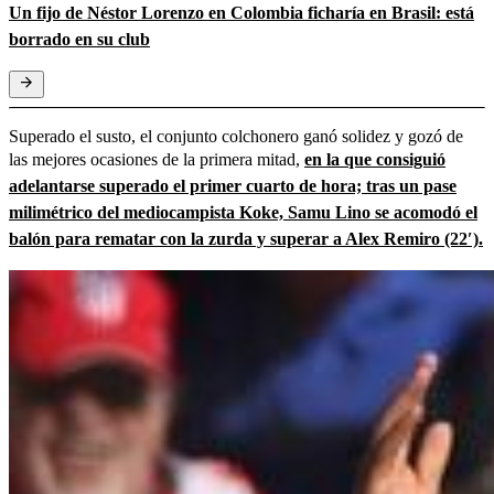
Un fijo de Néstor Lorenzo en Colombia ficharía en Brasil: está
borrado en su club
Superado el susto, el conjunto colchonero ganó solidez y gozó de
las mejores ocasiones de la primera mitad,
en la que consiguió
adelantarse superado el primer cuarto de hora; tras un pase
milimétrico del mediocampista Koke, Samu Lino se acomodó el
balón para rematar con la zurda y superar a Alex Remiro (22′).