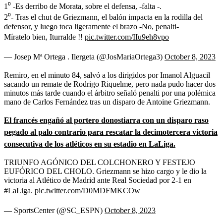
1⁰ -Es derribo de Morata, sobre el defensa, -falta -.
2⁰- Tras el chut de Griezmann, el balón impacta en la rodilla del
defensor, y luego toca ligeramente el brazo -No, penalti-
Míratelo bien, Iturralde !!
pic.twitter.com/IIu9eh8vpo
— Josep Mª Ortega . Ilergeta (@JosMariaOrtega3)
October 8, 2023
Remiro, en el minuto 84, salvó a los dirigidos por Imanol Alguacil
sacando un remate de Rodrigo Riquelme, pero nada pudo hacer dos
minutos más tarde cuando el árbitro señaló penalti por una polémica
mano de Carlos Fernández tras un disparo de Antoine Griezmann.
El francés engañó al portero donostiarra con un disparo raso
pegado al palo contrario para rescatar la decimotercera victoria
consecutiva de los atléticos en su estadio en LaLiga.
TRIUNFO AGÓNICO DEL COLCHONERO Y FESTEJO
EUFÓRICO DEL CHOLO. Griezmann se hizo cargo y le dio la
victoria al Atlético de Madrid ante Real Sociedad por 2-1 en
#LaLiga
.
pic.twitter.com/D0MDFMKCOw
— SportsCenter (@SC_ESPN)
October 8, 2023