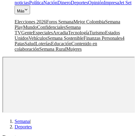
noticias
Política
Nación
Dinero
Deportes
Opinión
Impresa
Jet Set
Más
Elecciones 2026
Foros Semana
Mejor Colombia
Semana
Play
Mundo
Confidenciales
Semana
TV
Gente
Especiales
Arcadia
Tecnología
Turismo
Estados
Unidos
Vehículos
Semana Sostenible
Finanzas Personales
4
Patas
Salud
Loterías
Educación
Contenido en
colaboración
Semana Rural
Mujeres
Semana
|
Deportes