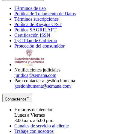
Términos de uso
Opens
Política de Tratamiento de Datos
in
Opens
Términos suscripciones
new
Opens
in
Política de Riesgos C/ST
window
in
Opens
new
Política SAGRILAFT
Opens
new
in
window
Certificación ISSN
Opens
in
window
new
TyC Plan de Gobierno
in
new
Opens
window
Protección del consumidor
new
window
in
Opens
window
new
in
window
new
window
Notificaciones judiciales
juridica@semana.com
Para contactar a gestión humana
gestionhumana@semana.com
Contáctenos
Horarios de atención
Lunes a Viernes
8:00 a.m. a 6:00 p.m.
Canales de servicio al cliente
Trabaje con nosotros