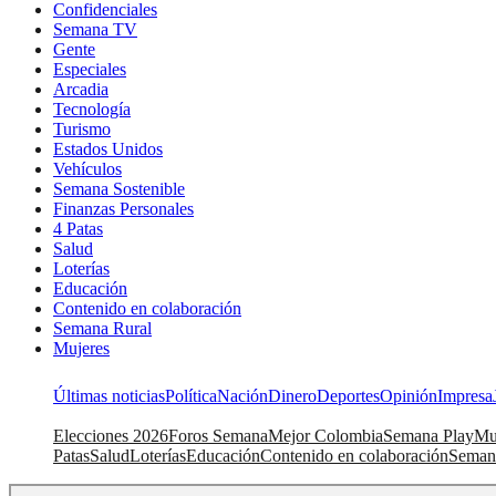
Confidenciales
Semana TV
Gente
Especiales
Arcadia
Tecnología
Turismo
Estados Unidos
Vehículos
Semana Sostenible
Finanzas Personales
4 Patas
Salud
Loterías
Educación
Contenido en colaboración
Semana Rural
Mujeres
Últimas noticias
Política
Nación
Dinero
Deportes
Opinión
Impresa
Elecciones 2026
Foros Semana
Mejor Colombia
Semana Play
Mu
Patas
Salud
Loterías
Educación
Contenido en colaboración
Seman