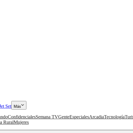
Jet Set
Más
ndo
Confidenciales
Semana TV
Gente
Especiales
Arcadia
Tecnología
Tur
a Rural
Mujeres