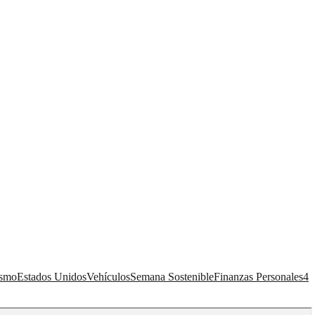
ismo
Estados Unidos
Vehículos
Semana Sostenible
Finanzas Personales
4