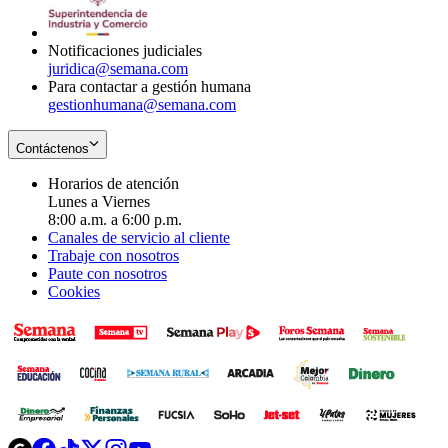
window
new
window
Notificaciones judiciales
juridica@semana.com
Para contactar a gestión humana
gestionhumana@semana.com
Contáctenos
Horarios de atención
Lunes a Viernes
8:00 a.m. a 6:00 p.m.
Canales de servicio al cliente
Trabaje con nosotros
Paute con nosotros
Cookies
Opens
Opens
Opens
Opens
Opens