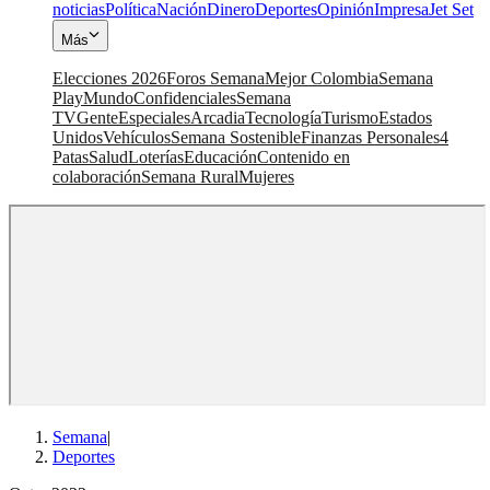
noticias
Política
Nación
Dinero
Deportes
Opinión
Impresa
Jet Set
Más
Elecciones 2026
Foros Semana
Mejor Colombia
Semana
Play
Mundo
Confidenciales
Semana
TV
Gente
Especiales
Arcadia
Tecnología
Turismo
Estados
Unidos
Vehículos
Semana Sostenible
Finanzas Personales
4
Patas
Salud
Loterías
Educación
Contenido en
colaboración
Semana Rural
Mujeres
Semana
|
Deportes