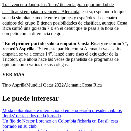
Tras vencer a Japón, los ‘ticos’ tienen la gran oportunidad de
clasificar si empatan o vencen a Alemania
, eso sí, esperando lo que
suceda simultáneamente entre nipones y españoles. Los cuatro
equipos del grupo E tienen posibilidades de clasificar, aunque Costa
Rica sufrió una goleada 7-0 en el debut que le pesa a la hora de
competir con la diferencia de gol.
“En el primer partido salió a empatar Costa Rica y se comió 7″,
recordó Asprilla.
“Si en este partido contra Alemania va a salir a
empatar, se va a comer 14″, lanzó entre risas el exjugador de la
Tricolor, que ahora hace las veces de panelista de programas de
opinión como varios de sus colegas.
VER MÁS
Tino Asprilla
Mundial Qatar 2022
Alemania
Costa Rica
Le puede interesar
Moda colombiana e internacional en la posesión presidencial: los
‘looks’ destacados de la jornada
Un fijo de Néstor Lorenzo en Colombia ficharía en Brasil: está
borrado en su club