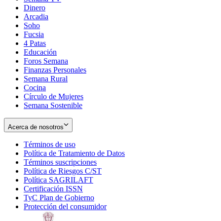
Dinero
Arcadia
Soho
Opens
Fucsia
in
Opens
4 Patas
new
in
Educación
window
new
Foros Semana
window
Finanzas Personales
Semana Rural
Cocina
Círculo de Mujeres
Semana Sostenible
Acerca de nosotros
Términos de uso
Opens
Política de Tratamiento de Datos
in
Opens
Términos suscripciones
new
Opens
in
Política de Riesgos C/ST
window
in
Opens
new
Política SAGRILAFT
Opens
new
in
window
Certificación ISSN
Opens
in
window
new
TyC Plan de Gobierno
in
new
Opens
window
Protección del consumidor
new
window
in
Opens
window
new
in