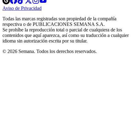
in
in
in
in
in
Aviso de Privacidad
Opens
new
new
new
new
new
in
window
window
window
window
window
Todas las marcas registradas son propiedad de la compañía
new
respectiva o de PUBLICACIONES SEMANA S.A.
window
Se prohíbe la reproducción total o parcial de cualquiera de los
contenidos que aquí aparezca, así como su traducción a cualquier
idioma sin autorización escrita por su titular.
© 2026 Semana. Todos los derechos reservados.