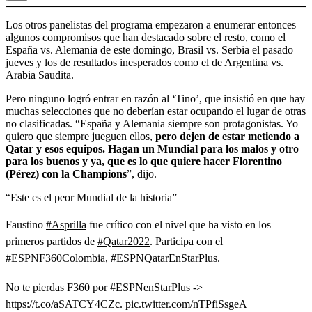
Los otros panelistas del programa empezaron a enumerar entonces
algunos compromisos que han destacado sobre el resto, como el
España vs. Alemania de este domingo, Brasil vs. Serbia el pasado
jueves y los de resultados inesperados como el de Argentina vs.
Arabia Saudita.
Pero ninguno logró entrar en razón al ‘Tino’, que insistió en que hay
muchas selecciones que no deberían estar ocupando el lugar de otras
no clasificadas. “España y Alemania siempre son protagonistas. Yo
quiero que siempre jueguen ellos,
pero dejen de estar metiendo a
Qatar y esos equipos. Hagan un Mundial para los malos y otro
para los buenos y ya, que es lo que quiere hacer Florentino
(Pérez) con la Champions
”, dijo.
“Este es el peor Mundial de la historia”
Faustino
#Asprilla
fue crítico con el nivel que ha visto en los
primeros partidos de
#Qatar2022
. Participa con el
#ESPNF360Colombia
,
#ESPNQatarEnStarPlus
.
No te pierdas F360 por
#ESPNenStarPlus
->
https://t.co/aSATCY4CZc
.
pic.twitter.com/nTPfiSsgeA