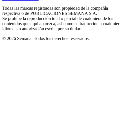
new
new
new
new
new
in
window
window
window
window
window
Todas las marcas registradas son propiedad de la compañía
new
respectiva o de PUBLICACIONES SEMANA S.A.
window
Se prohíbe la reproducción total o parcial de cualquiera de los
contenidos que aquí aparezca, así como su traducción a cualquier
idioma sin autorización escrita por su titular.
© 2026 Semana. Todos los derechos reservados.