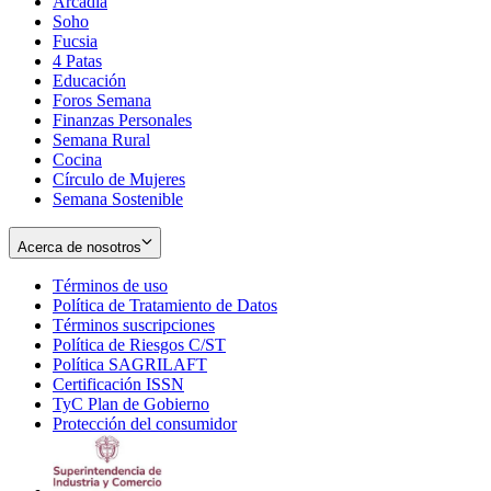
Arcadia
Soho
Opens
Fucsia
in
Opens
4 Patas
new
in
Educación
window
new
Foros Semana
window
Finanzas Personales
Semana Rural
Cocina
Círculo de Mujeres
Semana Sostenible
Acerca de nosotros
Términos de uso
Opens
Política de Tratamiento de Datos
in
Opens
Términos suscripciones
new
Opens
in
Política de Riesgos C/ST
window
in
Opens
new
Política SAGRILAFT
Opens
new
in
window
Certificación ISSN
Opens
in
window
new
TyC Plan de Gobierno
in
new
Opens
window
Protección del consumidor
new
window
in
Opens
window
new
in
window
new
window