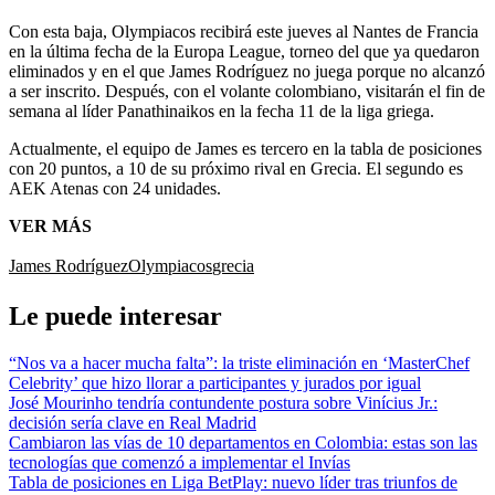
Con esta baja, Olympiacos recibirá este jueves al Nantes de Francia
en la última fecha de la Europa League, torneo del que ya quedaron
eliminados y en el que James Rodríguez no juega porque no alcanzó
a ser inscrito. Después, con el volante colombiano, visitarán el fin de
semana al líder Panathinaikos en la fecha 11 de la liga griega.
Actualmente, el equipo de James es tercero en la tabla de posiciones
con 20 puntos, a 10 de su próximo rival en Grecia. El segundo es
AEK Atenas con 24 unidades.
VER MÁS
James Rodríguez
Olympiacos
grecia
Le puede interesar
“Nos va a hacer mucha falta”: la triste eliminación en ‘MasterChef
Celebrity’ que hizo llorar a participantes y jurados por igual
José Mourinho tendría contundente postura sobre Vinícius Jr.:
decisión sería clave en Real Madrid
Cambiaron las vías de 10 departamentos en Colombia: estas son las
tecnologías que comenzó a implementar el Invías
Tabla de posiciones en Liga BetPlay: nuevo líder tras triunfos de