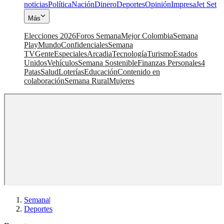
noticias
Política
Nación
Dinero
Deportes
Opinión
Impresa
Jet Set
Más
Elecciones 2026
Foros Semana
Mejor Colombia
Semana
Play
Mundo
Confidenciales
Semana
TV
Gente
Especiales
Arcadia
Tecnología
Turismo
Estados
Unidos
Vehículos
Semana Sostenible
Finanzas Personales
4
Patas
Salud
Loterías
Educación
Contenido en
colaboración
Semana Rural
Mujeres
Semana
|
Deportes