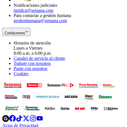
Notificaciones judiciales
juridica@semana.com
Para contactar a gestión humana
gestionhumana@semana.com
Contáctenos
Horarios de atención
Lunes a Viernes
8:00 a.m. a 6:00 p.m.
Canales de servicio al cliente
Trabaje con nosotros
Paute con nosotros
Cookies
Opens
Opens
Opens
Opens
Opens
in
in
in
in
in
Aviso de Privacidad
Opens