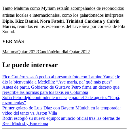
Tanto Maluma como Myriam estarán acompañados de reconocidos
artistas locales e internacionales
, como los galardonados intérpretes
Diplo, Kizz Daniel, Nora Fatehi, Trinidad Cardona y Calvin
Harris
, reunidos en los escenarios del Live área por cortesía de Fifa
Sound.
VER MÁS
Maluma
Qatar 2022
Canción
Mundial Qatar 2022
Le puede interesar
Fico Gutiérrez sacó pecho al presumir foto con Lamine Yamal; le
dio la bienvenida a Medellín: “Ave maría, pa’ qué más pues”
Antes de partir, Gobierno de Gustavo Petro firma un decreto que
reescribe las normas para los taxis en Colombia
Sofía Petro dejó contundente mensaje para el 7 de agosto: “Papá,
razón tenías”
Primer golazo de Luis Díaz con Bayern Múnich en la temporada:
video del tanto vs. Aston Villa
Rodri escogió su nuevo equipo: anuncio oficial tras las ofertas de
Real Madrid y Barcelona