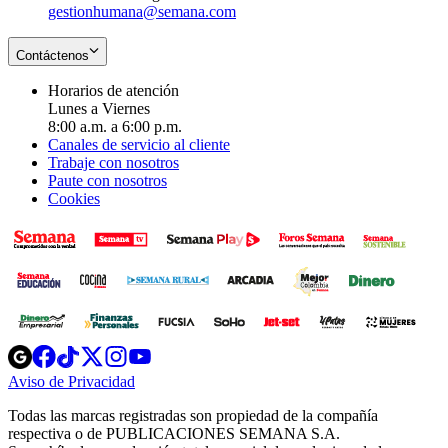
gestionhumana@semana.com
Contáctenos
Horarios de atención
Lunes a Viernes
8:00 a.m. a 6:00 p.m.
Canales de servicio al cliente
Trabaje con nosotros
Paute con nosotros
Cookies
Opens
Opens
Opens
Opens
Opens
in
in
in
in
in
Aviso de Privacidad
Opens
new
new
new
new
new
in
window
window
window
window
window
Todas las marcas registradas son propiedad de la compañía
new
respectiva o de PUBLICACIONES SEMANA S.A.
window