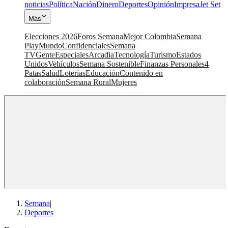
noticias
Política
Nación
Dinero
Deportes
Opinión
Impresa
Jet Set
Más
Elecciones 2026
Foros Semana
Mejor Colombia
Semana
Play
Mundo
Confidenciales
Semana
TV
Gente
Especiales
Arcadia
Tecnología
Turismo
Estados
Unidos
Vehículos
Semana Sostenible
Finanzas Personales
4
Patas
Salud
Loterías
Educación
Contenido en
colaboración
Semana Rural
Mujeres
Semana
|
Deportes