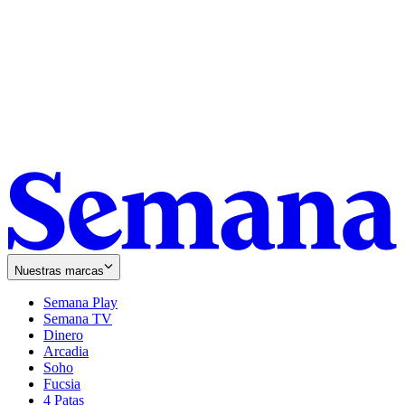
Nuestras marcas
Semana Play
Semana TV
Dinero
Arcadia
Soho
Opens
Fucsia
in
Opens
4 Patas
new
in