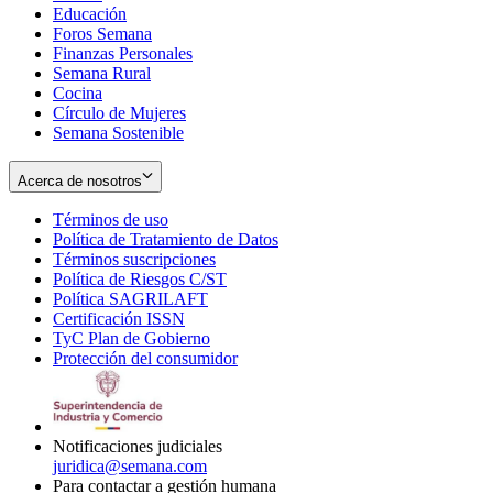
Educación
window
new
Foros Semana
window
Finanzas Personales
Semana Rural
Cocina
Círculo de Mujeres
Semana Sostenible
Acerca de nosotros
Términos de uso
Opens
Política de Tratamiento de Datos
in
Opens
Términos suscripciones
new
Opens
in
Política de Riesgos C/ST
window
in
Opens
new
Política SAGRILAFT
Opens
new
in
window
Certificación ISSN
Opens
in
window
new
TyC Plan de Gobierno
in
new
Opens
window
Protección del consumidor
new
window
in
Opens
window
new
in
window
new
window
Notificaciones judiciales
juridica@semana.com
Para contactar a gestión humana