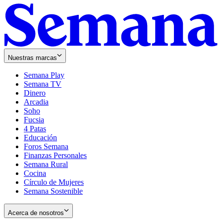
Nuestras marcas
Semana Play
Semana TV
Dinero
Arcadia
Soho
Opens
Fucsia
in
Opens
4 Patas
new
in
Educación
window
new
Foros Semana
window
Finanzas Personales
Semana Rural
Cocina
Círculo de Mujeres
Semana Sostenible
Acerca de nosotros