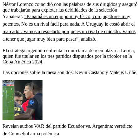
Néstor Lorenzo coincidió con las palabras de sus dirigidos y aseguró
que trabajarán para explotar las debilidades de la selección
‘canalera’.
“Panamá es un equipo muy físico, con jugadores muy
potentes. No es un rival fácil para nada. A Uruguay le costó abrir el
marcador. Vamos a respetarlo porque es un rival de cuidado. Vamos
a tener que jugar muy bien para pasar”, analizó.
El estratega argentino enfrenta la dura tarea de reemplazar a Lerma,
quien fue titular en los tres partidos disputados por la tricolor en la
Copa América 2024.
Las opciones sobre la mesa son dos: Kevin Castaño y Mateus Uribe.
Revelan audios VAR del partido Ecuador vs. Argentina: veredicto
de Conmebol arma polémica