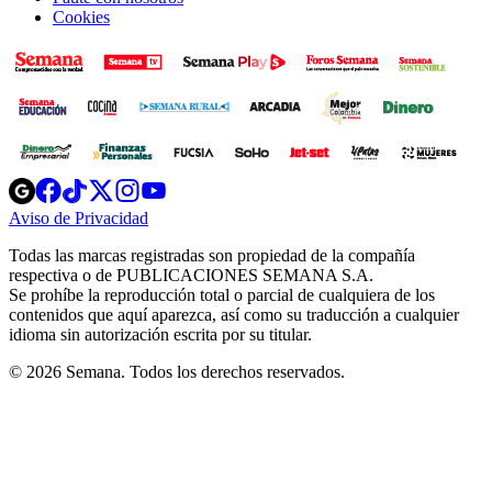
Cookies
Opens
Opens
Opens
Opens
Opens
in
in
in
in
in
Aviso de Privacidad
Opens
new
new
new
new
new
in
window
window
window
window
window
Todas las marcas registradas son propiedad de la compañía
new
respectiva o de PUBLICACIONES SEMANA S.A.
window
Se prohíbe la reproducción total o parcial de cualquiera de los
contenidos que aquí aparezca, así como su traducción a cualquier
idioma sin autorización escrita por su titular.
© 2026 Semana. Todos los derechos reservados.