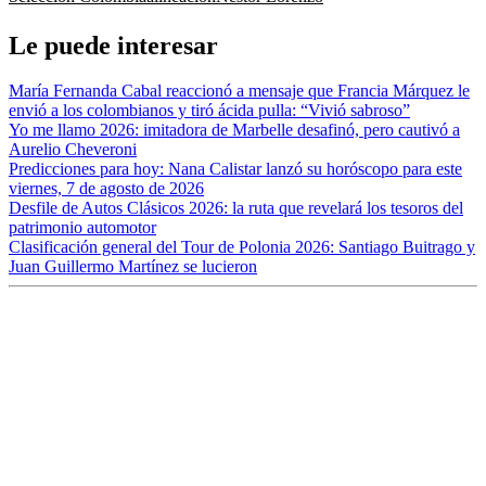
Le puede interesar
María Fernanda Cabal reaccionó a mensaje que Francia Márquez le
envió a los colombianos y tiró ácida pulla: “Vivió sabroso”
Yo me llamo 2026: imitadora de Marbelle desafinó, pero cautivó a
Aurelio Cheveroni
Predicciones para hoy: Nana Calistar lanzó su horóscopo para este
viernes, 7 de agosto de 2026
Desfile de Autos Clásicos 2026: la ruta que revelará los tesoros del
patrimonio automotor
Clasificación general del Tour de Polonia 2026: Santiago Buitrago y
Juan Guillermo Martínez se lucieron