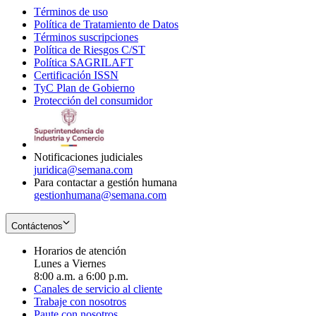
Términos de uso
Opens
Política de Tratamiento de Datos
in
Opens
Términos suscripciones
new
Opens
in
Política de Riesgos C/ST
window
in
Opens
new
Política SAGRILAFT
Opens
new
in
window
Certificación ISSN
Opens
in
window
new
TyC Plan de Gobierno
in
new
Opens
window
Protección del consumidor
new
window
in
Opens
window
new
in
window
new
window
Notificaciones judiciales
juridica@semana.com
Para contactar a gestión humana
gestionhumana@semana.com
Contáctenos
Horarios de atención
Lunes a Viernes
8:00 a.m. a 6:00 p.m.
Canales de servicio al cliente
Trabaje con nosotros
Paute con nosotros