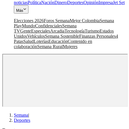
noticias
Política
Nación
Dinero
Deportes
Opinión
Impresa
Jet Set
Más
Elecciones 2026
Foros Semana
Mejor Colombia
Semana
Play
Mundo
Confidenciales
Semana
TV
Gente
Especiales
Arcadia
Tecnología
Turismo
Estados
Unidos
Vehículos
Semana Sostenible
Finanzas Personales
4
Patas
Salud
Loterías
Educación
Contenido en
colaboración
Semana Rural
Mujeres
Semana
|
Deportes