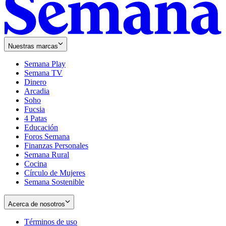
Nuestras marcas
Semana Play
Semana TV
Dinero
Arcadia
Soho
Opens
Fucsia
in
Opens
4 Patas
new
in
Educación
window
new
Foros Semana
window
Finanzas Personales
Semana Rural
Cocina
Círculo de Mujeres
Semana Sostenible
Acerca de nosotros
Términos de uso
Opens