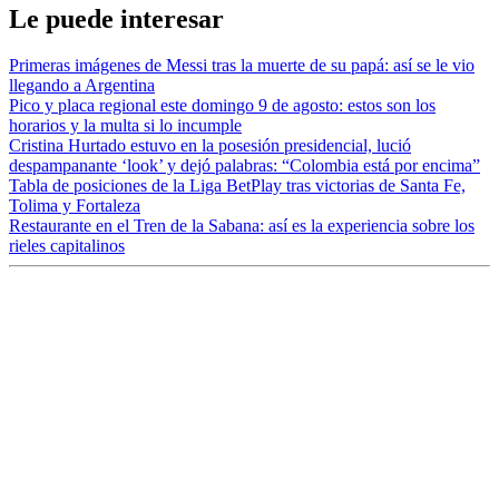
Le puede interesar
Primeras imágenes de Messi tras la muerte de su papá: así se le vio
llegando a Argentina
Pico y placa regional este domingo 9 de agosto: estos son los
horarios y la multa si lo incumple
Cristina Hurtado estuvo en la posesión presidencial, lució
despampanante ‘look’ y dejó palabras: “Colombia está por encima”
Tabla de posiciones de la Liga BetPlay tras victorias de Santa Fe,
Tolima y Fortaleza
Restaurante en el Tren de la Sabana: así es la experiencia sobre los
rieles capitalinos