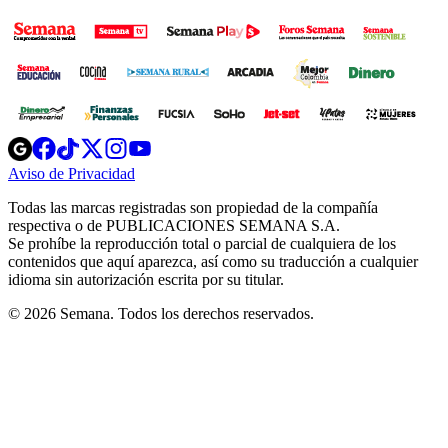
Opens
Opens
Opens
Opens
Opens
in
in
in
in
in
Aviso de Privacidad
Opens
new
new
new
new
new
in
window
window
window
window
window
Todas las marcas registradas son propiedad de la compañía
new
respectiva o de PUBLICACIONES SEMANA S.A.
window
Se prohíbe la reproducción total o parcial de cualquiera de los
contenidos que aquí aparezca, así como su traducción a cualquier
idioma sin autorización escrita por su titular.
© 2026 Semana. Todos los derechos reservados.