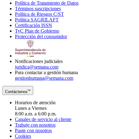
Política de Tratamiento de Datos
in
Opens
Términos suscripciones
new
Opens
in
Política de Riesgos C/ST
window
in
Opens
new
Política SAGRILAFT
Opens
new
in
window
Certificación ISSN
Opens
in
window
new
TyC Plan de Gobierno
in
new
Opens
window
Protección del consumidor
new
window
in
Opens
window
new
in
window
new
window
Notificaciones judiciales
juridica@semana.com
Para contactar a gestión humana
gestionhumana@semana.com
Contáctenos
Horarios de atención
Lunes a Viernes
8:00 a.m. a 6:00 p.m.
Canales de servicio al cliente
Trabaje con nosotros
Paute con nosotros
Cookies