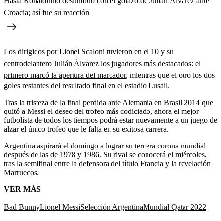
Hasta Ronaldinho deslumbró con el golazo de Julián Álvarez ante
Croacia; así fue su reacción
Los dirigidos por Lionel Scaloni
tuvieron en el 10 y su
centrodelantero Julián Álvarez los jugadores más destacados: el
primero marcó la apertura del marcador
, mientras que el otro los dos
goles restantes del resultado final en el estadio Lusail.
Tras la tristeza de la final perdida ante Alemania en Brasil 2014 que
quitó a Messi el deseo del trofeo más codiciado, ahora el mejor
futbolista de todos los tiempos podrá estar nuevamente a un juego de
alzar el único trofeo que le falta en su exitosa carrera.
Argentina aspirará el domingo a lograr su tercera corona mundial
después de las de 1978 y 1986. Su rival se conocerá el miércoles,
tras la semifinal entre la defensora del título Francia y la revelación
Marruecos.
VER MÁS
Bad Bunny
Lionel Messi
Selección Argentina
Mundial Qatar 2022