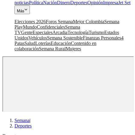
noticias
Política
Nación
Dinero
Deportes
Opinión
Impresa
Jet Set
Más
Elecciones 2026
Foros Semana
Mejor Colombia
Semana
Play
Mundo
Confidenciales
Semana
TV
Gente
Especiales
Arcadia
Tecnología
Turismo
Estados
Unidos
Vehículos
Semana Sostenible
Finanzas Personales
4
Patas
Salud
Loterías
Educación
Contenido en
colaboración
Semana Rural
Mujeres
Semana
|
Deportes