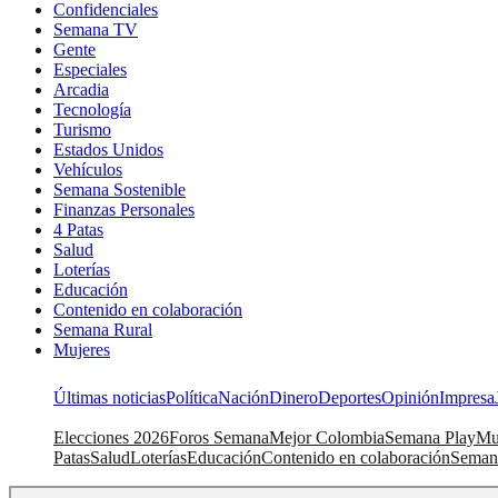
Confidenciales
Semana TV
Gente
Especiales
Arcadia
Tecnología
Turismo
Estados Unidos
Vehículos
Semana Sostenible
Finanzas Personales
4 Patas
Salud
Loterías
Educación
Contenido en colaboración
Semana Rural
Mujeres
Últimas noticias
Política
Nación
Dinero
Deportes
Opinión
Impresa
Elecciones 2026
Foros Semana
Mejor Colombia
Semana Play
Mu
Patas
Salud
Loterías
Educación
Contenido en colaboración
Seman