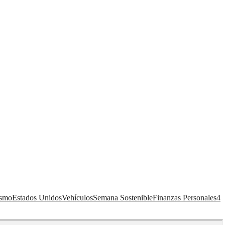
ismo
Estados Unidos
Vehículos
Semana Sostenible
Finanzas Personales
4