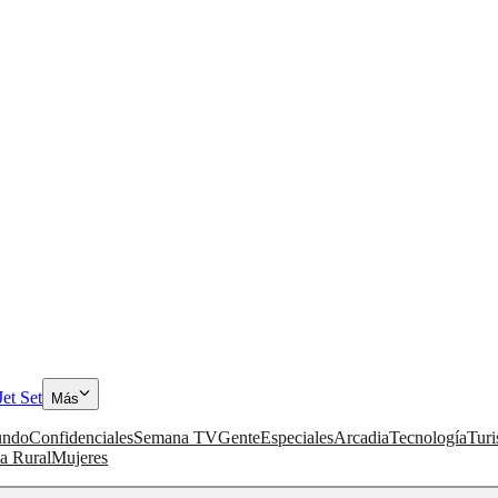
Jet Set
Más
ndo
Confidenciales
Semana TV
Gente
Especiales
Arcadia
Tecnología
Tur
a Rural
Mujeres