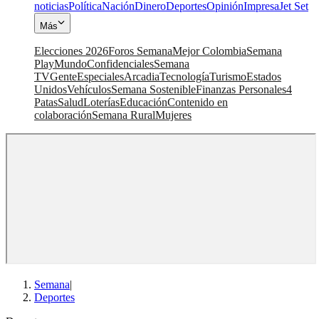
noticias
Política
Nación
Dinero
Deportes
Opinión
Impresa
Jet Set
Más
Elecciones 2026
Foros Semana
Mejor Colombia
Semana
Play
Mundo
Confidenciales
Semana
TV
Gente
Especiales
Arcadia
Tecnología
Turismo
Estados
Unidos
Vehículos
Semana Sostenible
Finanzas Personales
4
Patas
Salud
Loterías
Educación
Contenido en
colaboración
Semana Rural
Mujeres
Semana
|
Deportes