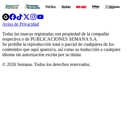
Opens
Opens
Opens
Opens
Opens
in
in
in
in
in
Aviso de Privacidad
Opens
new
new
new
new
new
in
window
window
window
window
window
Todas las marcas registradas son propiedad de la compañía
new
respectiva o de PUBLICACIONES SEMANA S.A.
window
Se prohíbe la reproducción total o parcial de cualquiera de los
contenidos que aquí aparezca, así como su traducción a cualquier
idioma sin autorización escrita por su titular.
© 2026 Semana. Todos los derechos reservados.