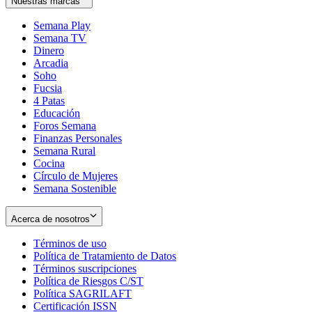
Nuestras marcas
Semana Play
Semana TV
Dinero
Arcadia
Soho
Opens
Fucsia
in
Opens
4 Patas
new
in
Educación
window
new
Foros Semana
window
Finanzas Personales
Semana Rural
Cocina
Círculo de Mujeres
Semana Sostenible
Acerca de nosotros
Términos de uso
Opens
Política de Tratamiento de Datos
in
Opens
Términos suscripciones
new
Opens
in
Política de Riesgos C/ST
window
in
Opens
new
Política SAGRILAFT
Opens
new
in
window
Certificación ISSN
Opens
in
window
new