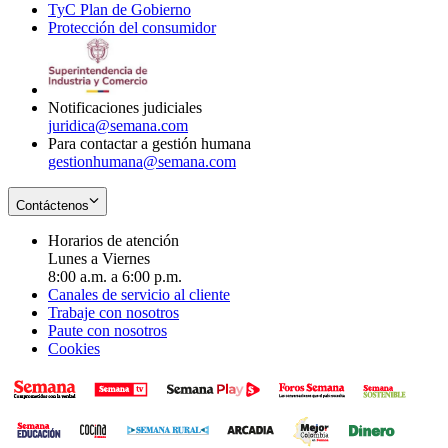
TyC Plan de Gobierno
in
new
Opens
window
Protección del consumidor
new
window
in
Opens
window
new
in
window
new
window
Notificaciones judiciales
juridica@semana.com
Para contactar a gestión humana
gestionhumana@semana.com
Contáctenos
Horarios de atención
Lunes a Viernes
8:00 a.m. a 6:00 p.m.
Canales de servicio al cliente
Trabaje con nosotros
Paute con nosotros
Cookies