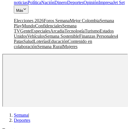
noticias
Política
Nación
Dinero
Deportes
Opinión
Impresa
Jet Set
Más
Elecciones 2026
Foros Semana
Mejor Colombia
Semana
Play
Mundo
Confidenciales
Semana
TV
Gente
Especiales
Arcadia
Tecnología
Turismo
Estados
Unidos
Vehículos
Semana Sostenible
Finanzas Personales
4
Patas
Salud
Loterías
Educación
Contenido en
colaboración
Semana Rural
Mujeres
Semana
|
Deportes