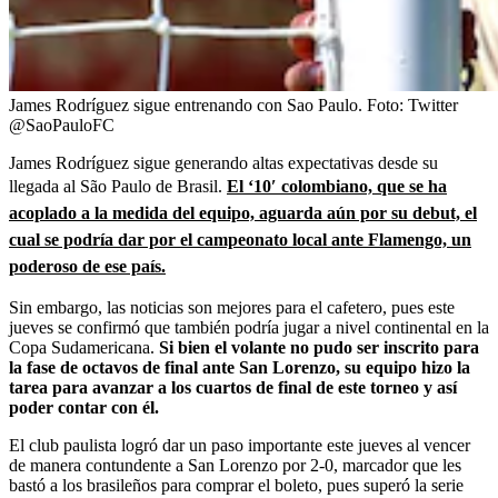
James Rodríguez sigue entrenando con Sao Paulo.
Foto:
Twitter
@SaoPauloFC
James Rodríguez sigue generando altas expectativas desde su
llegada al São Paulo de Brasil.
El ‘10′ colombiano, que se ha
acoplado a la medida del equipo, aguarda aún por su debut, el
cual se podría dar por el campeonato local ante Flamengo, un
poderoso de ese país.
Sin embargo, las noticias son mejores para el cafetero, pues este
jueves se confirmó que también podría jugar a nivel continental en la
Copa Sudamericana.
Si bien el volante no pudo ser inscrito para
la fase de octavos de final ante San Lorenzo, su equipo hizo la
tarea para avanzar a los cuartos de final de este torneo y así
poder contar con él.
El club paulista logró dar un paso importante este jueves al vencer
de manera contundente a San Lorenzo por 2-0, marcador que les
bastó a los brasileños para comprar el boleto, pues superó la serie