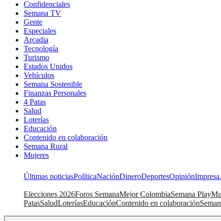
Confidenciales
Semana TV
Gente
Especiales
Arcadia
Tecnología
Turismo
Estados Unidos
Vehículos
Semana Sostenible
Finanzas Personales
4 Patas
Salud
Loterías
Educación
Contenido en colaboración
Semana Rural
Mujeres
Últimas noticias
Política
Nación
Dinero
Deportes
Opinión
Impresa
Elecciones 2026
Foros Semana
Mejor Colombia
Semana Play
Mu
Patas
Salud
Loterías
Educación
Contenido en colaboración
Seman