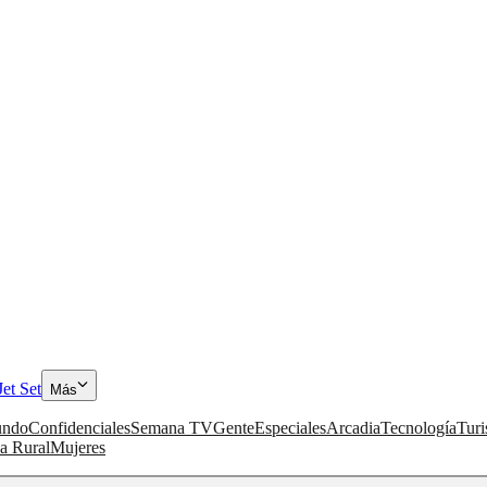
Jet Set
Más
ndo
Confidenciales
Semana TV
Gente
Especiales
Arcadia
Tecnología
Tur
a Rural
Mujeres