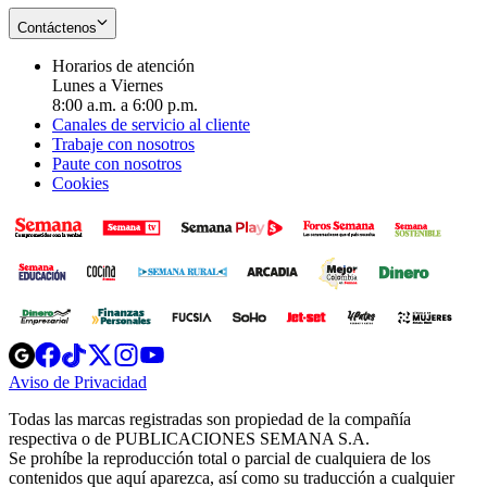
Contáctenos
Horarios de atención
Lunes a Viernes
8:00 a.m. a 6:00 p.m.
Canales de servicio al cliente
Trabaje con nosotros
Paute con nosotros
Cookies
Opens
Opens
Opens
Opens
Opens
in
in
in
in
in
Aviso de Privacidad
Opens
new
new
new
new
new
in
window
window
window
window
window
Todas las marcas registradas son propiedad de la compañía
new
respectiva o de PUBLICACIONES SEMANA S.A.
window
Se prohíbe la reproducción total o parcial de cualquiera de los
contenidos que aquí aparezca, así como su traducción a cualquier