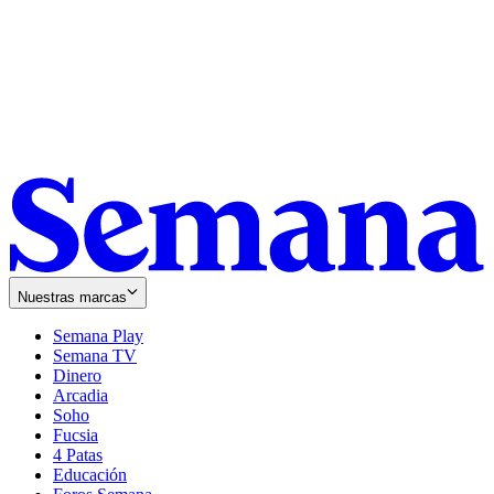
Nuestras marcas
Semana Play
Semana TV
Dinero
Arcadia
Soho
Opens
Fucsia
in
Opens
4 Patas
new
in
Educación
window
new