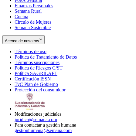
Foros Semana
window
Finanzas Personales
Semana Rural
Cocina
Círculo de Mujeres
Semana Sostenible
Acerca de nosotros
Términos de uso
Opens
Política de Tratamiento de Datos
in
Opens
Términos suscripciones
new
Opens
in
Política de Riesgos C/ST
window
in
Opens
new
Política SAGRILAFT
Opens
new
in
window
Certificación ISSN
Opens
in
window
new
TyC Plan de Gobierno
in
new
Opens
window
Protección del consumidor
new
window
in
Opens
window
new
in
window
new
window
Notificaciones judiciales
juridica@semana.com
Para contactar a gestión humana
gestionhumana@semana.com