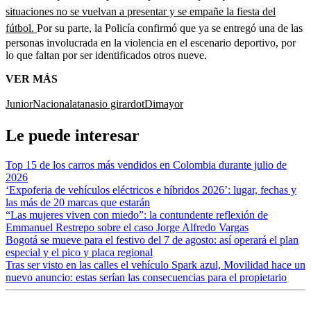
situaciones no se vuelvan a presentar y se empañe la fiesta del
fútbol.
Por su parte, la Policía confirmó que ya se entregó una de las
personas involucrada en la violencia en el escenario deportivo, por
lo que faltan por ser identificados otros nueve.
VER MÁS
Junior
Nacional
atanasio girardot
Dimayor
Le puede interesar
Top 15 de los carros más vendidos en Colombia durante julio de
2026
‘Expoferia de vehículos eléctricos e híbridos 2026’: lugar, fechas y
las más de 20 marcas que estarán
“Las mujeres viven con miedo”: la contundente reflexión de
Emmanuel Restrepo sobre el caso Jorge Alfredo Vargas
Bogotá se mueve para el festivo del 7 de agosto: así operará el plan
especial y el pico y placa regional
Tras ser visto en las calles el vehículo Spark azul, Movilidad hace un
nuevo anuncio: estas serían las consecuencias para el propietario