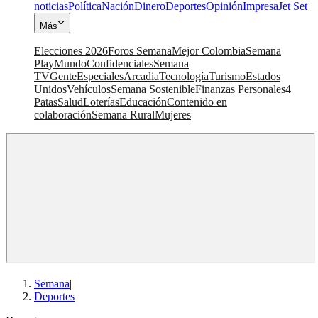
noticias
Política
Nación
Dinero
Deportes
Opinión
Impresa
Jet Set
Más
Elecciones 2026
Foros Semana
Mejor Colombia
Semana
Play
Mundo
Confidenciales
Semana
TV
Gente
Especiales
Arcadia
Tecnología
Turismo
Estados
Unidos
Vehículos
Semana Sostenible
Finanzas Personales
4
Patas
Salud
Loterías
Educación
Contenido en
colaboración
Semana Rural
Mujeres
Semana
|
Deportes