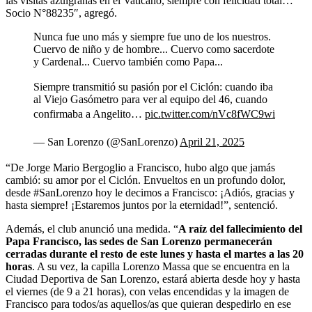
las visitas azulgranas en el Vaticano, siempre con felicidad total…
Socio N°88235″, agregó.
Nunca fue uno más y siempre fue uno de los nuestros.
Cuervo de niño y de hombre... Cuervo como sacerdote
y Cardenal... Cuervo también como Papa...
Siempre transmitió su pasión por el Ciclón: cuando iba
al Viejo Gasómetro para ver al equipo del 46, cuando
confirmaba a Angelito…
pic.twitter.com/nVc8fWC9wi
— San Lorenzo (@SanLorenzo)
April 21, 2025
“De Jorge Mario Bergoglio a Francisco, hubo algo que jamás
cambió: su amor por el Ciclón. Envueltos en un profundo dolor,
desde #SanLorenzo hoy le decimos a Francisco: ¡Adiós, gracias y
hasta siempre! ¡Estaremos juntos por la eternidad!”, sentenció.
Además, el club anunció una medida. “
A raíz del fallecimiento del
Papa Francisco, las sedes de San Lorenzo permanecerán
cerradas durante el resto de este lunes y hasta el martes a las 20
horas
. A su vez, la capilla Lorenzo Massa que se encuentra en la
Ciudad Deportiva de San Lorenzo, estará abierta desde hoy y hasta
el viernes (de 9 a 21 horas), con velas encendidas y la imagen de
Francisco para todos/as aquellos/as que quieran despedirlo en ese