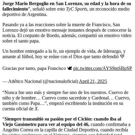
Jorge Mario Bergoglio en San Lorenzo, su edad y la hora de su
fallecimiento
”, señaló sobre esto
TyC Sports
, un reconocido medio
deportivo de Argentina.
Pasando ya a las reacciones sobre la muerte de Francisco, San
Lorenzo dejó un emotivo mensaje instantes después de conocerse la
noticia. El conjunto de Boedo, además, compartió un emotivo video
sobre el santo papa.
Un hombre entregado a la fe, un ejemplo de vida, de liderazgo, y
amante al fútbol, hoy se reúne con el Dios que tanto defendió 💚
Gracias por tanto, papa Francisco 🕊️
pic.twitter.com/AYS9mSBpSP
— Atlético Nacional (@nacionaloficial)
April 21, 2025
“Nunca fue uno más y siempre fue uno de los nuestros. Cuervo de
niño y de hombre… Cuervo como sacerdote y Cardenal… Cuervo,
también como Papa…”, empezó escribiendo la institución en su
cuenta oficial de
X
.
“
Siempre transmitió su pasión por el Ciclón: cuando iba al
Viejo Gasómetro para ver al equipo del 46,
cuando confirmaba a
Angelito Correa en la capilla de Ciudad Deportiva, cuando recibía