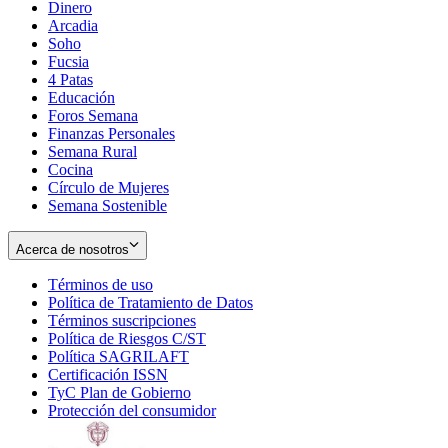
Dinero
Arcadia
Soho
Opens
Fucsia
in
Opens
4 Patas
new
in
Educación
window
new
Foros Semana
window
Finanzas Personales
Semana Rural
Cocina
Círculo de Mujeres
Semana Sostenible
Acerca de nosotros
Términos de uso
Opens
Política de Tratamiento de Datos
in
Opens
Términos suscripciones
new
Opens
in
Política de Riesgos C/ST
window
in
Opens
new
Política SAGRILAFT
Opens
new
in
window
Certificación ISSN
Opens
in
window
new
TyC Plan de Gobierno
in
new
Opens
window
Protección del consumidor
new
window
in
Opens
window
new
in
window
new