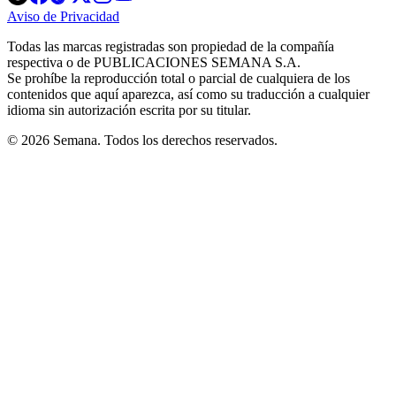
in
in
in
in
in
Aviso de Privacidad
Opens
new
new
new
new
new
in
window
window
window
window
window
Todas las marcas registradas son propiedad de la compañía
new
respectiva o de PUBLICACIONES SEMANA S.A.
window
Se prohíbe la reproducción total o parcial de cualquiera de los
contenidos que aquí aparezca, así como su traducción a cualquier
idioma sin autorización escrita por su titular.
© 2026 Semana. Todos los derechos reservados.