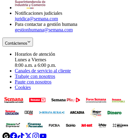
window
Notificaciones judiciales
juridica@semana.com
Para contactar a gestión humana
gestionhumana@semana.com
Contáctenos
Horarios de atención
Lunes a Viernes
8:00 a.m. a 6:00 p.m.
Canales de servicio al cliente
Trabaje con nosotros
Paute con nosotros
Cookies
Opens
Opens
Opens
Opens
Opens