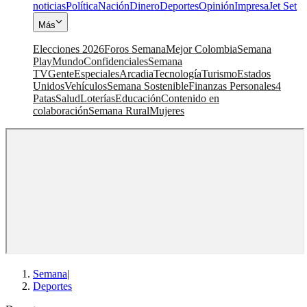
noticias
Política
Nación
Dinero
Deportes
Opinión
Impresa
Jet Set
Más
Elecciones 2026
Foros Semana
Mejor Colombia
Semana
Play
Mundo
Confidenciales
Semana
TV
Gente
Especiales
Arcadia
Tecnología
Turismo
Estados
Unidos
Vehículos
Semana Sostenible
Finanzas Personales
4
Patas
Salud
Loterías
Educación
Contenido en
colaboración
Semana Rural
Mujeres
Semana
|
Deportes