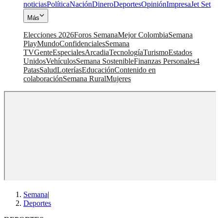
noticias
Política
Nación
Dinero
Deportes
Opinión
Impresa
Jet Set
Más
Elecciones 2026
Foros Semana
Mejor Colombia
Semana
Play
Mundo
Confidenciales
Semana
TV
Gente
Especiales
Arcadia
Tecnología
Turismo
Estados
Unidos
Vehículos
Semana Sostenible
Finanzas Personales
4
Patas
Salud
Loterías
Educación
Contenido en
colaboración
Semana Rural
Mujeres
Semana
|
Deportes