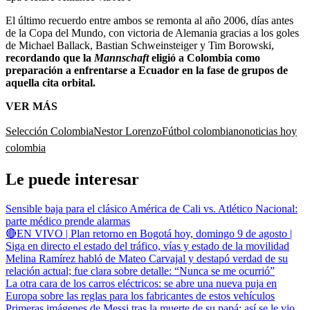
El último recuerdo entre ambos se remonta al año 2006, días antes
de la Copa del Mundo, con victoria de Alemania gracias a los goles
de Michael Ballack, Bastian Schweinsteiger y Tim Borowski,
recordando que la
Mannschaft
eligió a Colombia como
preparación a enfrentarse a Ecuador en la fase de grupos de
aquella cita orbital.
VER MÁS
Selección Colombia
Nestor Lorenzo
Fútbol colombiano
noticias hoy
colombia
Le puede interesar
Sensible baja para el clásico América de Cali vs. Atlético Nacional:
parte médico prende alarmas
🔴EN VIVO | Plan retorno en Bogotá hoy, domingo 9 de agosto |
Siga en directo el estado del tráfico, vías y estado de la movilidad
Melina Ramírez habló de Mateo Carvajal y destapó verdad de su
relación actual; fue clara sobre detalle: “Nunca se me ocurrió”
La otra cara de los carros eléctricos: se abre una nueva puja en
Europa sobre las reglas para los fabricantes de estos vehículos
Primeras imágenes de Messi tras la muerte de su papá: así se le vio