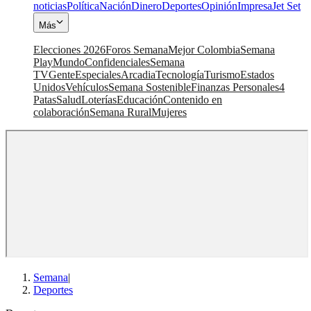
noticias
Política
Nación
Dinero
Deportes
Opinión
Impresa
Jet Set
Más
Elecciones 2026
Foros Semana
Mejor Colombia
Semana
Play
Mundo
Confidenciales
Semana
TV
Gente
Especiales
Arcadia
Tecnología
Turismo
Estados
Unidos
Vehículos
Semana Sostenible
Finanzas Personales
4
Patas
Salud
Loterías
Educación
Contenido en
colaboración
Semana Rural
Mujeres
Semana
|
Deportes