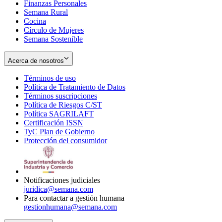
Finanzas Personales
Semana Rural
Cocina
Círculo de Mujeres
Semana Sostenible
Acerca de nosotros
Términos de uso
Opens
Política de Tratamiento de Datos
in
Opens
Términos suscripciones
new
Opens
in
Política de Riesgos C/ST
window
in
Opens
new
Política SAGRILAFT
Opens
new
in
window
Certificación ISSN
Opens
in
window
new
TyC Plan de Gobierno
in
new
Opens
window
Protección del consumidor
new
window
in
Opens
window
new
in
window
new
window
Notificaciones judiciales
juridica@semana.com
Para contactar a gestión humana
gestionhumana@semana.com