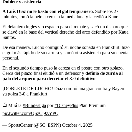
Doblete y asistencia
A Luis Díaz no le bastó con el gol tempranero
. Sobre los 27
minutos, tomó la pelota cerca a la medialuna y la cedió a Kane.
El delantero inglés vio espacio para el remate y sacó un disparo que
se clavó en la base del vertical derecho del arco defendido por Kaua
Santos.
De esa manera, Lucho configuró su noche soñada en Frankfurt: hizo
el gol más rápido de su carrera y sumó otra asistencia para su cuenta
personal.
En el segundo tiempo puso la cereza en el postre con otro golazo.
Cerca del pitazo final eludió a un defensor y
definió de zurda al
palo del arquero para decretar el 3-0 definitivo
.
¡DOBLETE DE LUCHO! Díaz coronó una gran contra y Bayern
ya golea 3-0 a Frankfurt
📺 Mirá la
#Bundesliga
por
#DisneyPlus
Plan Premium
pic.twitter.com/QSzCj9ZYPQ
— SportsCenter (@SC_ESPN)
October 4, 2025