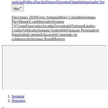
noticias
Política
Nación
Dinero
Deportes
Opinión
Impresa
Jet Set
Más
Elecciones 2026
Foros Semana
Mejor Colombia
Semana
Play
Mundo
Confidenciales
Semana
TV
Gente
Especiales
Arcadia
Tecnología
Turismo
Estados
Unidos
Vehículos
Semana Sostenible
Finanzas Personales
4
Patas
Salud
Loterías
Educación
Contenido en
colaboración
Semana Rural
Mujeres
Semana
|
Deportes