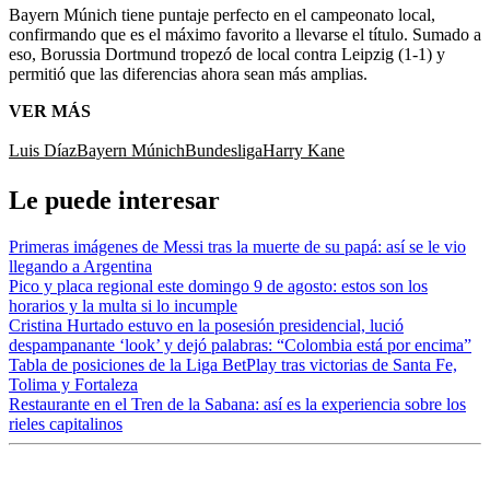
Bayern Múnich tiene puntaje perfecto en el campeonato local,
confirmando que es el máximo favorito a llevarse el título. Sumado a
eso, Borussia Dortmund tropezó de local contra Leipzig (1-1) y
permitió que las diferencias ahora sean más amplias.
VER MÁS
Luis Díaz
Bayern Múnich
Bundesliga
Harry Kane
Le puede interesar
Primeras imágenes de Messi tras la muerte de su papá: así se le vio
llegando a Argentina
Pico y placa regional este domingo 9 de agosto: estos son los
horarios y la multa si lo incumple
Cristina Hurtado estuvo en la posesión presidencial, lució
despampanante ‘look’ y dejó palabras: “Colombia está por encima”
Tabla de posiciones de la Liga BetPlay tras victorias de Santa Fe,
Tolima y Fortaleza
Restaurante en el Tren de la Sabana: así es la experiencia sobre los
rieles capitalinos