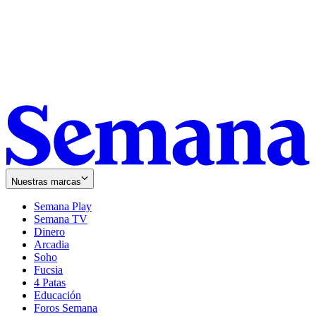
Nuestras marcas
Semana Play
Semana TV
Dinero
Arcadia
Soho
Opens
Fucsia
in
Opens
4 Patas
new
in
Educación
window
new
Foros Semana
window