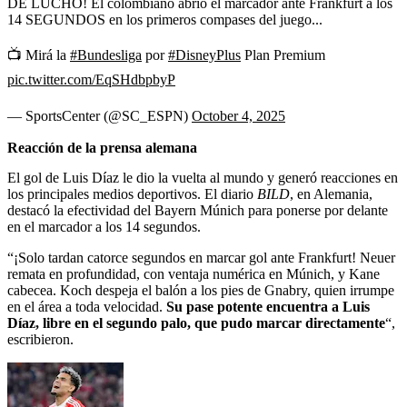
DE LUCHO! El colombiano abrió el marcador ante Frankfurt a los
14 SEGUNDOS en los primeros compases del juego...
📺 Mirá la
#Bundesliga
por
#DisneyPlus
Plan Premium
pic.twitter.com/EqSHdbpbyP
— SportsCenter (@SC_ESPN)
October 4, 2025
Reacción de la prensa alemana
El gol de Luis Díaz le dio la vuelta al mundo y generó reacciones en
los principales medios deportivos. El diario
BILD
, en Alemania,
destacó la efectividad del Bayern Múnich para ponerse por delante
en el marcador a los 14 segundos.
“¡Solo tardan catorce segundos en marcar gol ante Frankfurt! Neuer
remata en profundidad, con ventaja numérica en Múnich, y Kane
cabecea. Koch despeja el balón a los pies de Gnabry, quien irrumpe
en el área a toda velocidad.
Su pase potente encuentra a Luis
Díaz, libre en el segundo palo, que pudo marcar directamente
“,
escribieron.