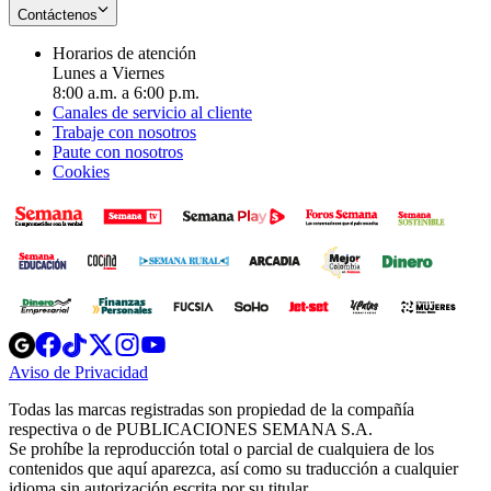
Contáctenos
Horarios de atención
Lunes a Viernes
8:00 a.m. a 6:00 p.m.
Canales de servicio al cliente
Trabaje con nosotros
Paute con nosotros
Cookies
Opens
Opens
Opens
Opens
Opens
in
in
in
in
in
Aviso de Privacidad
Opens
new
new
new
new
new
in
window
window
window
window
window
Todas las marcas registradas son propiedad de la compañía
new
respectiva o de PUBLICACIONES SEMANA S.A.
window
Se prohíbe la reproducción total o parcial de cualquiera de los
contenidos que aquí aparezca, así como su traducción a cualquier
idioma sin autorización escrita por su titular.