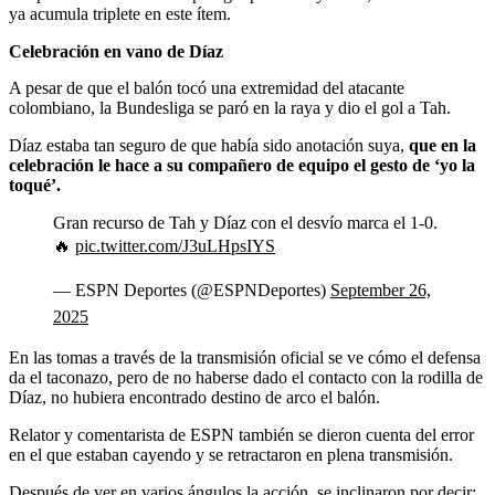
ya acumula triplete en este ítem.
Celebración en vano de Díaz
A pesar de que el balón tocó una extremidad del atacante
colombiano, la Bundesliga se paró en la raya y dio el gol a Tah.
Díaz estaba tan seguro de que había sido anotación suya,
que en la
celebración le hace a su compañero de equipo el gesto de ‘yo la
toqué’.
Gran recurso de Tah y Díaz con el desvío marca el 1-0.
🔥
pic.twitter.com/J3uLHpsIYS
— ESPN Deportes (@ESPNDeportes)
September 26,
2025
En las tomas a través de la transmisión oficial se ve cómo el defensa
da el taconazo, pero de no haberse dado el contacto con la rodilla de
Díaz, no hubiera encontrado destino de arco el balón.
Relator y comentarista de ESPN
también se dieron cuenta del error
en el que estaban cayendo y se retractaron en plena transmisión.
Después de ver en varios ángulos la acción, se inclinaron por decir: