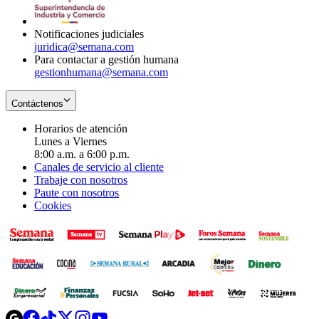
window
new
window
Notificaciones judiciales
juridica@semana.com
Para contactar a gestión humana
gestionhumana@semana.com
Contáctenos
Horarios de atención
Lunes a Viernes
8:00 a.m. a 6:00 p.m.
Canales de servicio al cliente
Trabaje con nosotros
Paute con nosotros
Cookies
Opens
Opens
Opens
Opens
Opens