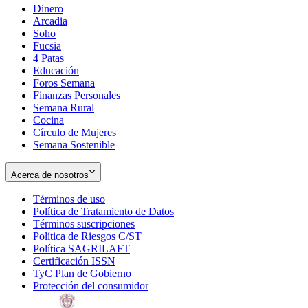
Dinero
Arcadia
Soho
Opens
Fucsia
in
Opens
4 Patas
new
in
Educación
window
new
Foros Semana
window
Finanzas Personales
Semana Rural
Cocina
Círculo de Mujeres
Semana Sostenible
Acerca de nosotros
Términos de uso
Opens
Política de Tratamiento de Datos
in
Opens
Términos suscripciones
new
Opens
in
Política de Riesgos C/ST
window
in
Opens
new
Política SAGRILAFT
Opens
new
in
window
Certificación ISSN
Opens
in
window
new
TyC Plan de Gobierno
in
new
Opens
window
Protección del consumidor
new
window
in
Opens
window
new
in