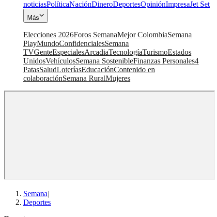
noticias
Política
Nación
Dinero
Deportes
Opinión
Impresa
Jet Set
Más
Elecciones 2026
Foros Semana
Mejor Colombia
Semana
Play
Mundo
Confidenciales
Semana
TV
Gente
Especiales
Arcadia
Tecnología
Turismo
Estados
Unidos
Vehículos
Semana Sostenible
Finanzas Personales
4
Patas
Salud
Loterías
Educación
Contenido en
colaboración
Semana Rural
Mujeres
Semana
|
Deportes