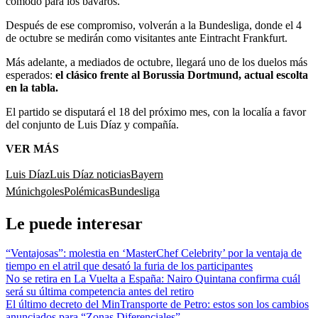
cómodo para los bávaros.
Después de ese compromiso, volverán a la Bundesliga, donde el 4
de octubre se medirán como visitantes ante Eintracht Frankfurt.
Más adelante, a mediados de octubre, llegará uno de los duelos más
esperados:
el clásico frente al Borussia Dortmund, actual escolta
en la tabla.
El partido se disputará el 18 del próximo mes, con la localía a favor
del conjunto de Luis Díaz y compañía.
VER MÁS
Luis Díaz
Luis Díaz noticias
Bayern
Múnich
goles
Polémicas
Bundesliga
Le puede interesar
“Ventajosas”: molestia en ‘MasterChef Celebrity’ por la ventaja de
tiempo en el atril que desató la furia de los participantes
No se retira en La Vuelta a España: Nairo Quintana confirma cuál
será su última competencia antes del retiro
El último decreto del MinTransporte de Petro: estos son los cambios
anunciados para “Zonas Diferenciales”