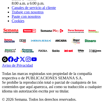
8:00 a.m. a 6:00 p.m.
Canales de servicio al cliente
Trabaje con nosotros
Paute con nosotros
Cookies
Opens
Opens
Opens
Opens
Opens
in
in
in
in
in
Aviso de Privacidad
Opens
new
new
new
new
new
in
window
window
window
window
window
Todas las marcas registradas son propiedad de la compañía
new
respectiva o de PUBLICACIONES SEMANA S.A.
window
Se prohíbe la reproducción total o parcial de cualquiera de los
contenidos que aquí aparezca, así como su traducción a cualquier
idioma sin autorización escrita por su titular.
© 2026 Semana. Todos los derechos reservados.