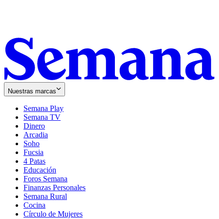
Nuestras marcas
Semana Play
Semana TV
Dinero
Arcadia
Soho
Opens
Fucsia
in
Opens
4 Patas
new
in
Educación
window
new
Foros Semana
window
Finanzas Personales
Semana Rural
Cocina
Círculo de Mujeres