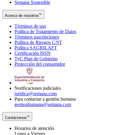
Semana Sostenible
Acerca de nosotros
Términos de uso
Opens
Política de Tratamiento de Datos
in
Opens
Términos suscripciones
new
Opens
in
Política de Riesgos C/ST
window
in
Opens
new
Política SAGRILAFT
Opens
new
in
window
Certificación ISSN
Opens
in
window
new
TyC Plan de Gobierno
in
new
Opens
window
Protección del consumidor
new
window
in
Opens
window
new
in
window
new
window
Notificaciones judiciales
juridica@semana.com
Para contactar a gestión humana
gestionhumana@semana.com
Contáctenos
Horarios de atención
Lunes a Viernes