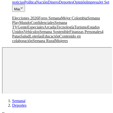
noticias
Política
Nación
Dinero
Deportes
Opinión
Impresa
Jet Set
Más
Elecciones 2026
Foros Semana
Mejor Colombia
Semana
Play
Mundo
Confidenciales
Semana
TV
Gente
Especiales
Arcadia
Tecnología
Turismo
Estados
Unidos
Vehículos
Semana Sostenible
Finanzas Personales
4
Patas
Salud
Loterías
Educación
Contenido en
colaboración
Semana Rural
Mujeres
Semana
|
Deportes