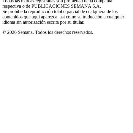
Todas las marcas registradas son propiedad de la compañía
new
respectiva o de PUBLICACIONES SEMANA S.A.
window
Se prohíbe la reproducción total o parcial de cualquiera de los
contenidos que aquí aparezca, así como su traducción a cualquier
idioma sin autorización escrita por su titular.
© 2026 Semana. Todos los derechos reservados.