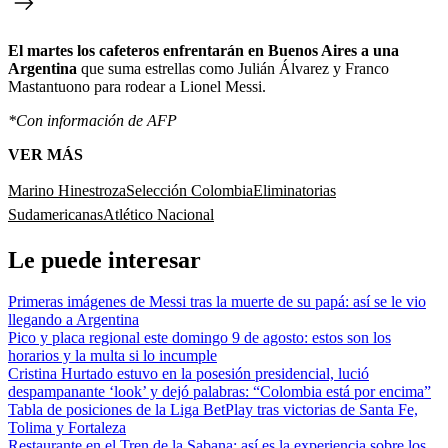
El martes los cafeteros enfrentarán en Buenos Aires a una
Argentina
que suma estrellas como Julián Álvarez y Franco
Mastantuono para rodear a Lionel Messi.
*Con información de AFP
VER MÁS
Marino Hinestroza
Selección Colombia
Eliminatorias
Sudamericanas
Atlético Nacional
Le puede interesar
Primeras imágenes de Messi tras la muerte de su papá: así se le vio
llegando a Argentina
Pico y placa regional este domingo 9 de agosto: estos son los
horarios y la multa si lo incumple
Cristina Hurtado estuvo en la posesión presidencial, lució
despampanante ‘look’ y dejó palabras: “Colombia está por encima”
Tabla de posiciones de la Liga BetPlay tras victorias de Santa Fe,
Tolima y Fortaleza
Restaurante en el Tren de la Sabana: así es la experiencia sobre los