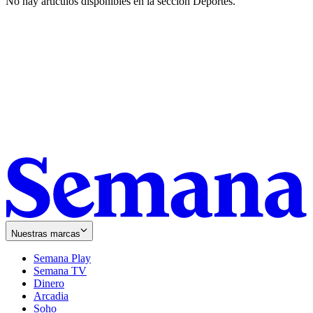
No hay artículos disponibles en la sección
Deportes
.
Nuestras marcas
Semana Play
Semana TV
Dinero
Arcadia
Soho
Opens