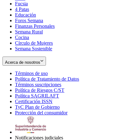
Fucsia
in
Opens
4 Patas
new
in
Educación
window
new
Foros Semana
window
Finanzas Personales
Semana Rural
Cocina
Círculo de Mujeres
Semana Sostenible
Acerca de nosotros
Términos de uso
Opens
Política de Tratamiento de Datos
in
Opens
Términos suscripciones
new
Opens
in
Política de Riesgos C/ST
window
in
Opens
new
Política SAGRILAFT
Opens
new
in
window
Certificación ISSN
Opens
in
window
new
TyC Plan de Gobierno
in
new
Opens
window
Protección del consumidor
new
window
in
Opens
window
new
in
window
new
window
Notificaciones judiciales