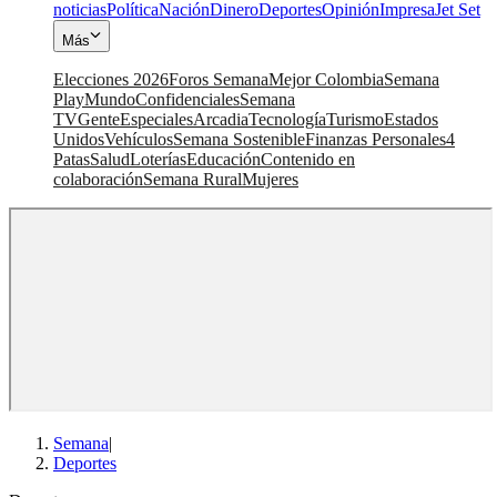
noticias
Política
Nación
Dinero
Deportes
Opinión
Impresa
Jet Set
Más
Elecciones 2026
Foros Semana
Mejor Colombia
Semana
Play
Mundo
Confidenciales
Semana
TV
Gente
Especiales
Arcadia
Tecnología
Turismo
Estados
Unidos
Vehículos
Semana Sostenible
Finanzas Personales
4
Patas
Salud
Loterías
Educación
Contenido en
colaboración
Semana Rural
Mujeres
Semana
|
Deportes