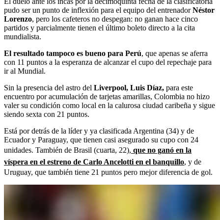
El duelo ante los incas por la decimoquinta fecha de la clasificatoria
pudo ser un punto de inflexión para el equipo del entrenador
Néstor
Lorenzo
, pero los cafeteros no despegan: no ganan hace cinco
partidos y parcialmente tienen el último boleto directo a la cita
mundialista.
El resultado tampoco es bueno para Perú
, que apenas se aferra
con 11 puntos a la esperanza de alcanzar el cupo del repechaje para
ir al Mundial.
Sin la presencia del astro del
Liverpool, Luis Díaz,
para este
encuentro por acumulación de tarjetas amarillas, Colombia no hizo
valer su condición como local en la calurosa ciudad caribeña y sigue
siendo sexta con 21 puntos.
Está por detrás de la líder y ya clasificada Argentina (34) y de
Ecuador y Paraguay, que tienen casi asegurado su cupo con 24
unidades. También de Brasil (cuarta, 22),
que no ganó en la
víspera en el estreno de Carlo Ancelotti en el banquillo
, y de
Uruguay, que también tiene 21 puntos pero mejor diferencia de gol.