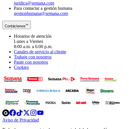
juridica@semana.com
Para contactar a gestión humana
gestionhumana@semana.com
Contáctenos
Horarios de atención
Lunes a Viernes
8:00 a.m. a 6:00 p.m.
Canales de servicio al cliente
Trabaje con nosotros
Paute con nosotros
Cookies
Opens
Opens
Opens
Opens
Opens
in
in
in
in
in
Aviso de Privacidad
Opens
new
new
new
new
new
in
window
window
window
window
window