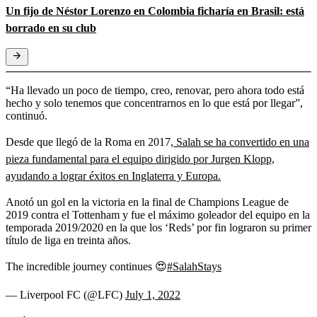
Un fijo de Néstor Lorenzo en Colombia ficharía en Brasil: está
borrado en su club
“Ha llevado un poco de tiempo, creo, renovar, pero ahora todo está
hecho y solo tenemos que concentrarnos en lo que está por llegar”,
continuó.
Desde que llegó de la Roma en 2017,
Salah se ha convertido en una
pieza fundamental para el equipo dirigido por Jurgen Klopp,
ayudando a lograr éxitos en Inglaterra y Europa.
Anotó un gol en la victoria en la final de Champions League de
2019 contra el Tottenham y fue el máximo goleador del equipo en la
temporada 2019/2020 en la que los ‘Reds’ por fin lograron su primer
título de liga en treinta años.
The incredible journey continues 😍
#SalahStays
— Liverpool FC (@LFC)
July 1, 2022