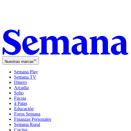
Nuestras marcas
Semana Play
Semana TV
Dinero
Arcadia
Soho
Opens
Fucsia
in
Opens
4 Patas
new
in
Educación
window
new
Foros Semana
window
Finanzas Personales
Semana Rural
Cocina