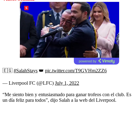
powered by
🇪🇬
#SalahStays
👑
pic.twitter.com/T9GVHm2ZZ6
— Liverpool FC (@LFC)
July 1, 2022
“Me siento bien y entusiasmado para ganar trofeos con el club. Es
un día feliz para todos”, dijo Salah a la web del Liverpool.