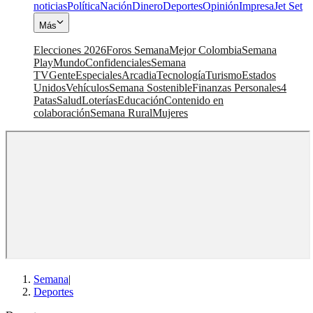
noticias
Política
Nación
Dinero
Deportes
Opinión
Impresa
Jet Set
Más
Elecciones 2026
Foros Semana
Mejor Colombia
Semana
Play
Mundo
Confidenciales
Semana
TV
Gente
Especiales
Arcadia
Tecnología
Turismo
Estados
Unidos
Vehículos
Semana Sostenible
Finanzas Personales
4
Patas
Salud
Loterías
Educación
Contenido en
colaboración
Semana Rural
Mujeres
Semana
|
Deportes