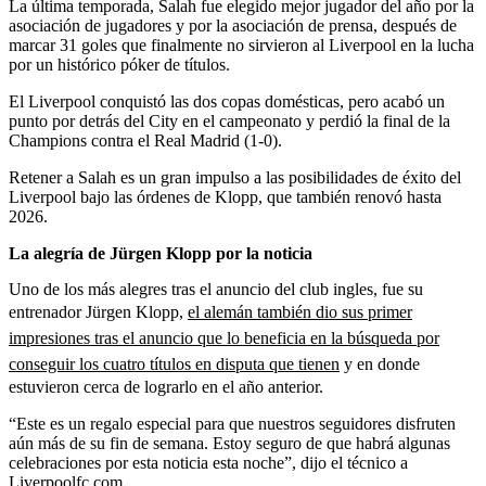
La última temporada, Salah fue elegido mejor jugador del año por la
asociación de jugadores y por la asociación de prensa, después de
marcar 31 goles que finalmente no sirvieron al Liverpool en la lucha
por un histórico póker de títulos.
El Liverpool conquistó las dos copas domésticas, pero acabó un
punto por detrás del City en el campeonato y perdió la final de la
Champions contra el Real Madrid (1-0).
Retener a Salah es un gran impulso a las posibilidades de éxito del
Liverpool bajo las órdenes de Klopp, que también renovó hasta
2026.
La alegría de Jürgen Klopp por la noticia
Uno de los más alegres tras el anuncio del club ingles, fue su
entrenador Jürgen Klopp,
el alemán también dio sus primer
impresiones tras el anuncio que lo beneficia en la búsqueda por
conseguir los cuatro títulos en disputa que tienen
y en donde
estuvieron cerca de lograrlo en el año anterior.
“Este es un regalo especial para que nuestros seguidores disfruten
aún más de su fin de semana. Estoy seguro de que habrá algunas
celebraciones por esta noticia esta noche”, dijo el técnico a
Liverpoolfc.com.