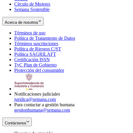
Círculo de Mujeres
Semana Sostenible
Acerca de nosotros
Términos de uso
Opens
Política de Tratamiento de Datos
in
Opens
Términos suscripciones
new
Opens
in
Política de Riesgos C/ST
window
in
Opens
new
Política SAGRILAFT
Opens
new
in
window
Certificación ISSN
Opens
in
window
new
TyC Plan de Gobierno
in
new
Opens
window
Protección del consumidor
new
window
in
Opens
window
new
in
window
new
window
Notificaciones judiciales
juridica@semana.com
Para contactar a gestión humana
gestionhumana@semana.com
Contáctenos