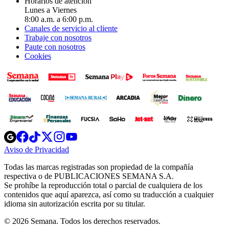
Horarios de atención
Lunes a Viernes
8:00 a.m. a 6:00 p.m.
Canales de servicio al cliente
Trabaje con nosotros
Paute con nosotros
Cookies
Opens
Opens
Opens
Opens
Opens
in
in
in
in
in
Aviso de Privacidad
Opens
new
new
new
new
new
in
window
window
window
window
window
Todas las marcas registradas son propiedad de la compañía
new
respectiva o de PUBLICACIONES SEMANA S.A.
window
Se prohíbe la reproducción total o parcial de cualquiera de los
contenidos que aquí aparezca, así como su traducción a cualquier
idioma sin autorización escrita por su titular.
© 2026 Semana. Todos los derechos reservados.