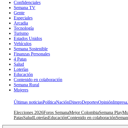
Confidenciales
Semana TV
Gente
Especiales
Arcadia
Tecnología
Turismo
Estados Unidos
Vehículos
Semana Sostenible
Finanzas Personales
4 Patas
Salud
Loterías
Educación
Contenido en colaboración
Semana Rural
Mujeres
Últimas noticias
Política
Nación
Dinero
Deportes
Opinión
Impresa
Elecciones 2026
Foros Semana
Mejor Colombia
Semana Play
Mu
Patas
Salud
Loterías
Educación
Contenido en colaboración
Seman