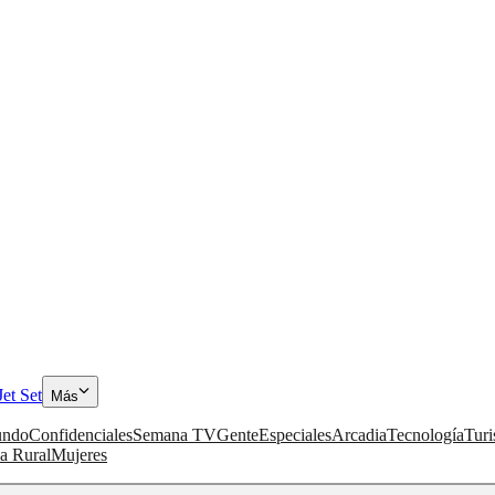
Jet Set
Más
ndo
Confidenciales
Semana TV
Gente
Especiales
Arcadia
Tecnología
Tur
a Rural
Mujeres