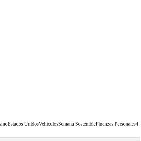
ismo
Estados Unidos
Vehículos
Semana Sostenible
Finanzas Personales
4