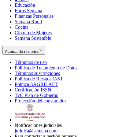
Educación
window
new
Foros Semana
window
Finanzas Personales
Semana Rural
Cocina
Círculo de Mujeres
Semana Sostenible
Acerca de nosotros
Términos de uso
Opens
Política de Tratamiento de Datos
in
Opens
Términos suscripciones
new
Opens
in
Política de Riesgos C/ST
window
in
Opens
new
Política SAGRILAFT
Opens
new
in
window
Certificación ISSN
Opens
in
window
new
TyC Plan de Gobierno
in
new
Opens
window
Protección del consumidor
new
window
in
Opens
window
new
in
window
new
window
Notificaciones judiciales
juridica@semana.com
Para contactar a gestión humana