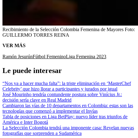
Recibimiento de la Selección Colombia Femenina de Mayores
Foto:
GUILLERMO TORRES REINA
VER MÁS
Ramón Jesurún
Fútbol Femenino
Liga Femenina 2023
Le puede interesar
“Nos va a hacer mucha falta”: la triste eliminación en ‘MasterChef
Celebrity’ que hizo llorar a participantes y jurados por igual
José Mourinho tendría contundente postura sobre Vinícius Jr.:
decisión sería clave en Real Madrid
Cambiaron las vías de 10 departamentos en Colombia: estas son las
tecnologías que comenzó a implementar el Invías
Tabla de posiciones en Liga BetPlay: nuevo líder tras triunfos de
América e Inter Bogotá
La Selección Colombia tendrá una imponente casa: Revelan nuevas
fotografías que sorprenden a Sudamérica