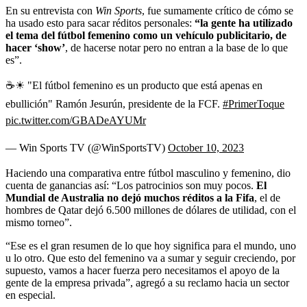
En su entrevista con
Win Sports
, fue sumamente crítico de cómo se
ha usado esto para sacar réditos personales:
“la gente ha utilizado
el tema del fútbol femenino como un vehículo publicitario, de
hacer ‘show’
, de hacerse notar pero no entran a la base de lo que
es”.
☕☀ "El fútbol femenino es un producto que está apenas en
ebullición" Ramón Jesurún, presidente de la FCF.
#PrimerToque
pic.twitter.com/GBADeAYUMr
— Win Sports TV (@WinSportsTV)
October 10, 2023
Haciendo una comparativa entre fútbol masculino y femenino, dio
cuenta de ganancias así: “Los patrocinios son muy pocos.
El
Mundial de Australia no dejó muchos réditos a la Fifa
, el de
hombres de Qatar dejó 6.500 millones de dólares de utilidad, con el
mismo torneo”.
“Ese es el gran resumen de lo que hoy significa para el mundo, uno
u lo otro. Que esto del femenino va a sumar y seguir creciendo, por
supuesto, vamos a hacer fuerza pero necesitamos el apoyo de la
gente de la empresa privada”, agregó a su reclamo hacia un sector
en especial.