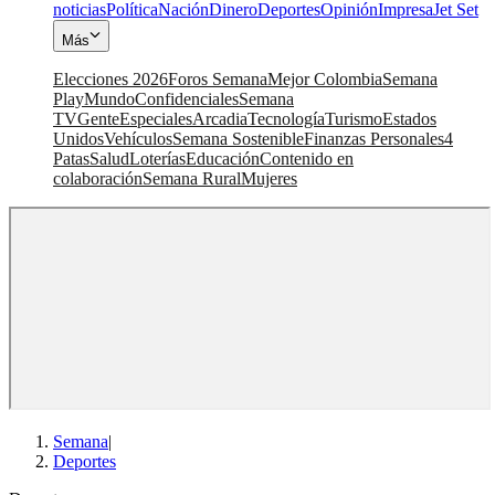
noticias
Política
Nación
Dinero
Deportes
Opinión
Impresa
Jet Set
Más
Elecciones 2026
Foros Semana
Mejor Colombia
Semana
Play
Mundo
Confidenciales
Semana
TV
Gente
Especiales
Arcadia
Tecnología
Turismo
Estados
Unidos
Vehículos
Semana Sostenible
Finanzas Personales
4
Patas
Salud
Loterías
Educación
Contenido en
colaboración
Semana Rural
Mujeres
Semana
|
Deportes