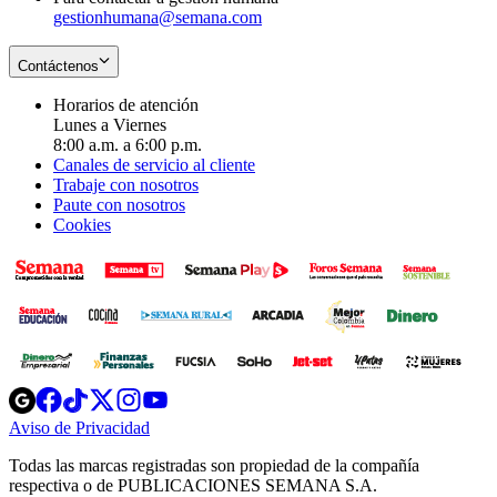
gestionhumana@semana.com
Contáctenos
Horarios de atención
Lunes a Viernes
8:00 a.m. a 6:00 p.m.
Canales de servicio al cliente
Trabaje con nosotros
Paute con nosotros
Cookies
Opens
Opens
Opens
Opens
Opens
in
in
in
in
in
Aviso de Privacidad
Opens
new
new
new
new
new
in
window
window
window
window
window
Todas las marcas registradas son propiedad de la compañía
new
respectiva o de PUBLICACIONES SEMANA S.A.
window