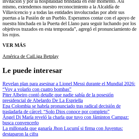
invitación y por la hospitalidad brindada en este momento. Así
mismo, extendemos nuestro reconocimiento a la Alcaldía de
Villavicencio y a todas las entidades involucradas por abrir sus
puertas a la Pasión de un Pueblo. Esperamos contar con el apoyo de
nuestra hinchada en la Puerta del Llano para seguir luchando por los
objetivos trazados en esta temporada”, agregó el pronunciamiento de
los rojos.
VER MÁS
América de Cai
Liga Betplay
Le puede interesar
Revelan plan para asesinar a Lionel Messi durante el Mundial 2026:
“Voy a volarlo con cuatro bombas”
Piter Albeiro contó detalle que nadie sabía de la posesión
presidencial de Abelardo De La Espriella
Epa Colombia se habría pronunciado tras radical decisión de
trasladarla de cárcel: “Solo Dios conoce por completo”
Ángel Di María reveló la charla que tuvo con Jáminton Campaz:
busca convencerlo
La millonada que ganaría Jhon Lucumí si firma con Juventus:
destaparon la cifra