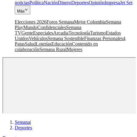
noticias
Política
Nación
Dinero
Deportes
Opinión
Impresa
Jet Set
Más
Elecciones 2026
Foros Semana
Mejor Colombia
Semana
Play
Mundo
Confidenciales
Semana
TV
Gente
Especiales
Arcadia
Tecnología
Turismo
Estados
Unidos
Vehículos
Semana Sostenible
Finanzas Personales
4
Patas
Salud
Loterías
Educación
Contenido en
colaboración
Semana Rural
Mujeres
Semana
|
Deportes