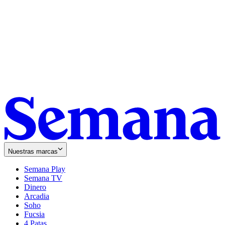
Nuestras marcas
Semana Play
Semana TV
Dinero
Arcadia
Soho
Opens
Fucsia
in
Opens
4 Patas
new
in