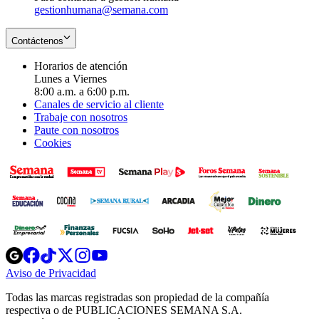
gestionhumana@semana.com
Contáctenos
Horarios de atención
Lunes a Viernes
8:00 a.m. a 6:00 p.m.
Canales de servicio al cliente
Trabaje con nosotros
Paute con nosotros
Cookies
Opens
Opens
Opens
Opens
Opens
in
in
in
in
in
Aviso de Privacidad
Opens
new
new
new
new
new
in
window
window
window
window
window
Todas las marcas registradas son propiedad de la compañía
new
respectiva o de PUBLICACIONES SEMANA S.A.
window