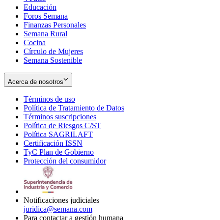
Educación
window
new
Foros Semana
window
Finanzas Personales
Semana Rural
Cocina
Círculo de Mujeres
Semana Sostenible
Acerca de nosotros
Términos de uso
Opens
Política de Tratamiento de Datos
in
Opens
Términos suscripciones
new
Opens
in
Política de Riesgos C/ST
window
in
Opens
new
Política SAGRILAFT
Opens
new
in
window
Certificación ISSN
Opens
in
window
new
TyC Plan de Gobierno
in
new
Opens
window
Protección del consumidor
new
window
in
Opens
window
new
in
window
new
window
Notificaciones judiciales
juridica@semana.com
Para contactar a gestión humana