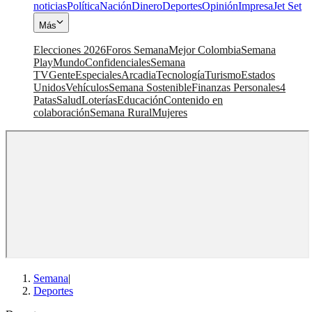
noticias
Política
Nación
Dinero
Deportes
Opinión
Impresa
Jet Set
Más
Elecciones 2026
Foros Semana
Mejor Colombia
Semana
Play
Mundo
Confidenciales
Semana
TV
Gente
Especiales
Arcadia
Tecnología
Turismo
Estados
Unidos
Vehículos
Semana Sostenible
Finanzas Personales
4
Patas
Salud
Loterías
Educación
Contenido en
colaboración
Semana Rural
Mujeres
Semana
|
Deportes