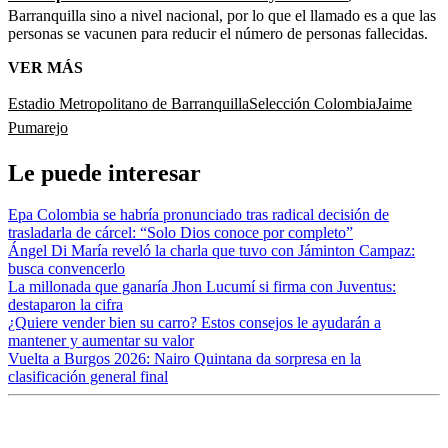
Barranquilla sino a nivel nacional, por lo que el llamado es a que las
personas se vacunen para reducir el número de personas fallecidas.
VER MÁS
Estadio Metropolitano de Barranquilla
Selección Colombia
Jaime
Pumarejo
Le puede interesar
Epa Colombia se habría pronunciado tras radical decisión de
trasladarla de cárcel: “Solo Dios conoce por completo”
Ángel Di María reveló la charla que tuvo con Jáminton Campaz:
busca convencerlo
La millonada que ganaría Jhon Lucumí si firma con Juventus:
destaparon la cifra
¿Quiere vender bien su carro? Estos consejos le ayudarán a
mantener y aumentar su valor
Vuelta a Burgos 2026: Nairo Quintana da sorpresa en la
clasificación general final