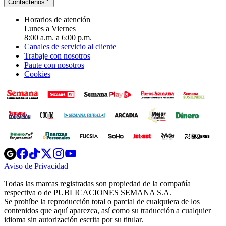
Contáctenos
Horarios de atención
Lunes a Viernes
8:00 a.m. a 6:00 p.m.
Canales de servicio al cliente
Trabaje con nosotros
Paute con nosotros
Cookies
Opens
Opens
Opens
Opens
Opens
in
in
in
in
in
Aviso de Privacidad
Opens
new
new
new
new
new
in
window
window
window
window
window
Todas las marcas registradas son propiedad de la compañía
new
respectiva o de PUBLICACIONES SEMANA S.A.
window
Se prohíbe la reproducción total o parcial de cualquiera de los
contenidos que aquí aparezca, así como su traducción a cualquier
idioma sin autorización escrita por su titular.