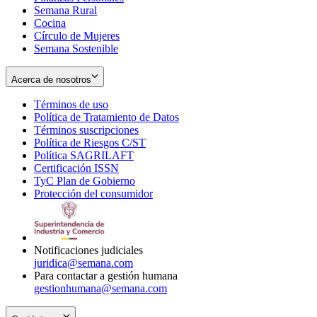
Semana Rural
Cocina
Círculo de Mujeres
Semana Sostenible
Acerca de nosotros
Términos de uso
Opens
Política de Tratamiento de Datos
in
Opens
Términos suscripciones
new
Opens
in
Política de Riesgos C/ST
window
in
Opens
new
Política SAGRILAFT
Opens
new
in
window
Certificación ISSN
Opens
in
window
new
TyC Plan de Gobierno
in
new
Opens
window
Protección del consumidor
new
window
in
Opens
window
new
in
window
new
window
Notificaciones judiciales
juridica@semana.com
Para contactar a gestión humana
gestionhumana@semana.com