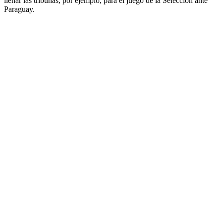
llenar las tribunas, por ejemplo, para el juego de la Selección ante
Paraguay.