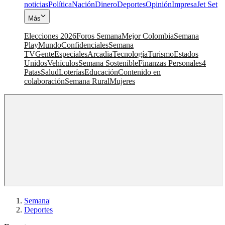
noticias
Política
Nación
Dinero
Deportes
Opinión
Impresa
Jet Set
Más
Elecciones 2026
Foros Semana
Mejor Colombia
Semana
Play
Mundo
Confidenciales
Semana
TV
Gente
Especiales
Arcadia
Tecnología
Turismo
Estados
Unidos
Vehículos
Semana Sostenible
Finanzas Personales
4
Patas
Salud
Loterías
Educación
Contenido en
colaboración
Semana Rural
Mujeres
Semana
|
Deportes