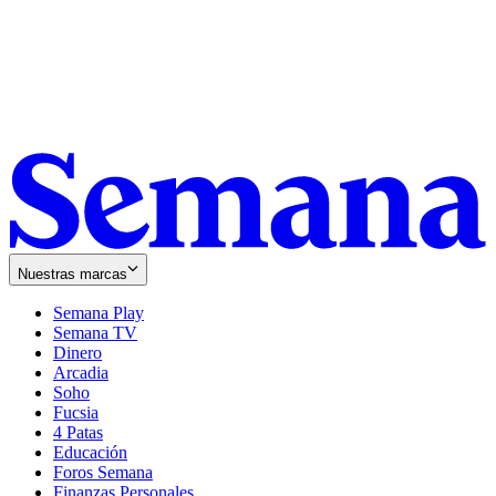
Nuestras marcas
Semana Play
Semana TV
Dinero
Arcadia
Soho
Opens
Fucsia
in
Opens
4 Patas
new
in
Educación
window
new
Foros Semana
window
Finanzas Personales