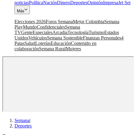
noticias
Política
Nación
Dinero
Deportes
Opinión
Impresa
Jet Set
Más
Elecciones 2026
Foros Semana
Mejor Colombia
Semana
Play
Mundo
Confidenciales
Semana
TV
Gente
Especiales
Arcadia
Tecnología
Turismo
Estados
Unidos
Vehículos
Semana Sostenible
Finanzas Personales
4
Patas
Salud
Loterías
Educación
Contenido en
colaboración
Semana Rural
Mujeres
Semana
|
Deportes