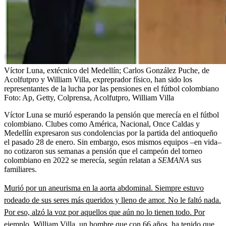
Víctor Luna, extécnico del Medellín; Carlos González Puche, de
Acolfutpro y William Villa, expreprador físico, han sido los
representantes de la lucha por las pensiones en el fútbol colombiano
Foto:
Ap, Getty, Colprensa, Acolfutpro, William Villa
Víctor Luna se murió esperando la pensión que merecía en el fútbol
colombiano. Clubes como América, Nacional, Once Caldas y
Medellín expresaron sus condolencias por la partida del antioqueño
el pasado 28 de enero. Sin embargo, esos mismos equipos –en vida–
no cotizaron sus semanas a pensión que el campeón del torneo
colombiano en 2022 se merecía, según relatan a
SEMANA
sus
familiares.
Murió por un aneurisma en la aorta abdominal. Siempre estuvo
rodeado de sus seres más queridos y lleno de amor. No le faltó nada.
Por eso, alzó la voz por aquellos que aún no lo tienen todo. Por
ejemplo, William Villa, un hombre que con 66 años, ha tenido que