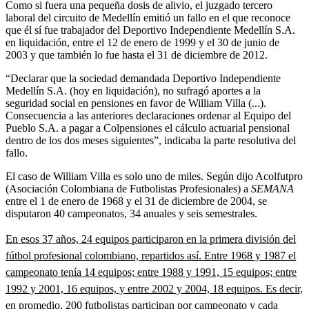
Como si fuera una pequeña dosis de alivio, el juzgado tercero
laboral del circuito de Medellín emitió un fallo en el que reconoce
que él sí fue trabajador del Deportivo Independiente Medellín S.A.
en liquidación, entre el 12 de enero de 1999 y el 30 de junio de
2003 y que también lo fue hasta el 31 de diciembre de 2012.
“Declarar que la sociedad demandada Deportivo Independiente
Medellín S.A. (hoy en liquidación), no sufragó aportes a la
seguridad social en pensiones en favor de William Villa (...).
Consecuencia a las anteriores declaraciones ordenar al Equipo del
Pueblo S.A. a pagar a Colpensiones el cálculo actuarial pensional
dentro de los dos meses siguientes”, indicaba la parte resolutiva del
fallo.
El caso de William Villa es solo uno de miles. Según dijo Acolfutpro
(Asociación Colombiana de Futbolistas Profesionales) a
SEMANA
entre el 1 de enero de 1968 y el 31 de diciembre de 2004, se
disputaron 40 campeonatos, 34 anuales y seis semestrales.
En esos 37 años, 24 equipos participaron en la primera división del
fútbol profesional colombiano, repartidos así. Entre 1968 y 1987 el
campeonato tenía 14 equipos; entre 1988 y 1991, 15 equipos; entre
1992 y 2001, 16 equipos, y entre 2002 y 2004, 18 equipos. Es decir,
en promedio, 200 futbolistas participan por campeonato y cada