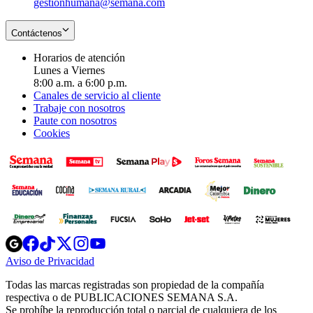
gestionhumana@semana.com
Contáctenos
Horarios de atención
Lunes a Viernes
8:00 a.m. a 6:00 p.m.
Canales de servicio al cliente
Trabaje con nosotros
Paute con nosotros
Cookies
Opens
Opens
Opens
Opens
Opens
in
in
in
in
in
Aviso de Privacidad
Opens
new
new
new
new
new
in
window
window
window
window
window
Todas las marcas registradas son propiedad de la compañía
new
respectiva o de PUBLICACIONES SEMANA S.A.
window
Se prohíbe la reproducción total o parcial de cualquiera de los