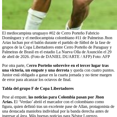
El mediocampista uruguayo #02 de Cerro Porteño Fabricio
Domínguez y el mediocampista colombiano #11 de Palmeiras Jhon
Arias luchan por el balón durante el partido de fútbol de la fase de
grupos de la Copa Libertadores entre Cerro Porteño de Paraguay y
Palmeiras de Brasil en el estadio La Nueva Olla de Asunción el 29
de abril de 2026. (Foto de DANIEL DUARTE / AFP)
Foto:
AFP
Por otra parte, C
erro Porteño sobrevive en el tercer lugar tras
una victoria, un empate y una derrota
y queda con cuatro puntos.
Junior está obligado a ganar en la cuarta jornada y no tiene margen
de error para alcanzar los octavos de final.
Tabla del grupo F de Copa Libertadores
Pese al empate,
las noticias para Colombia pasan por Jhon
Arias.
El ‘Verdao’ abrió el marcador con el colombiano como
figura, quien definió tras un excelente pase de Allan, protagonista de
una destacada maniobra individual por la banda derecha antes de
ingresar al área. Más buenas noticias para Néstor Lorenzo.