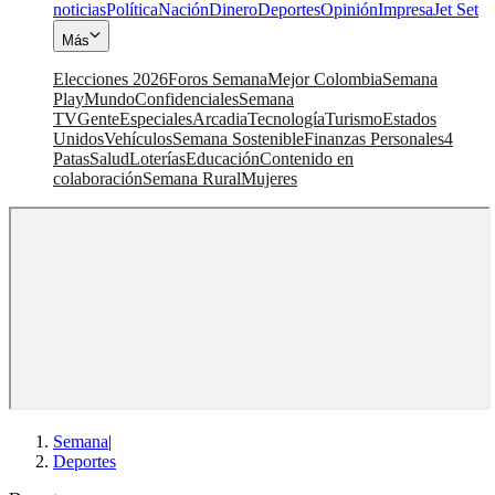
noticias
Política
Nación
Dinero
Deportes
Opinión
Impresa
Jet Set
Más
Elecciones 2026
Foros Semana
Mejor Colombia
Semana
Play
Mundo
Confidenciales
Semana
TV
Gente
Especiales
Arcadia
Tecnología
Turismo
Estados
Unidos
Vehículos
Semana Sostenible
Finanzas Personales
4
Patas
Salud
Loterías
Educación
Contenido en
colaboración
Semana Rural
Mujeres
Semana
|
Deportes