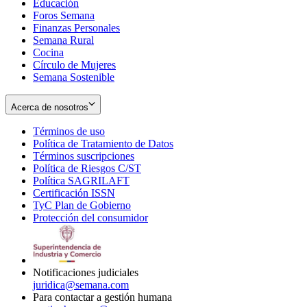
Educación
window
new
Foros Semana
window
Finanzas Personales
Semana Rural
Cocina
Círculo de Mujeres
Semana Sostenible
Acerca de nosotros
Términos de uso
Opens
Política de Tratamiento de Datos
in
Opens
Términos suscripciones
new
Opens
in
Política de Riesgos C/ST
window
in
Opens
new
Política SAGRILAFT
Opens
new
in
window
Certificación ISSN
Opens
in
window
new
TyC Plan de Gobierno
in
new
Opens
window
Protección del consumidor
new
window
in
Opens
window
new
in
window
new
window
Notificaciones judiciales
juridica@semana.com
Para contactar a gestión humana