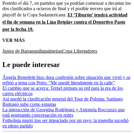
Porteño el día 7, en partidos que ya podrían comenzar a decantar los
dos clasificados a octavos de final y el posible tercero que irá al
playoff de la Copa Sudamericana.
El ‘Tiburón’ tendrá actividad
el fin de semana en la Liga Betplay contra el Deportivo Pasto
por la fecha 19.
VER MÁS
Junior de Barranquilla
palmeiras
Copa Libertadores
Le puede interesar
Ángela Benedetti hizo dura confesión sobre situación que vivió y se
refirió a tema con Petro: “Me quedé literalmente en la calle”
El cambio que se acerca: Terpel prepara su red para la era de los
carros eléctricos
Así quedó la clasificación general del Tour de Polonia: Santiago
Buitrago sube como espuma
La interacción de Georgina Rodríguez y Antonela Roccuzzo que
está generando conversación en redes
Futbolista murió tras ser impactado por un rayo: la tragedia sucedió
en pleno partido