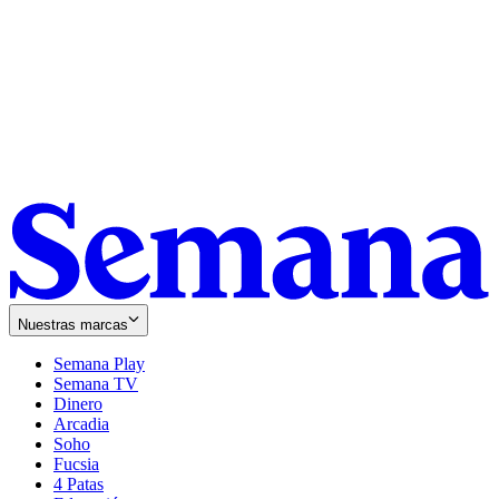
Nuestras marcas
Semana Play
Semana TV
Dinero
Arcadia
Soho
Opens
Fucsia
in
Opens
4 Patas
new
in