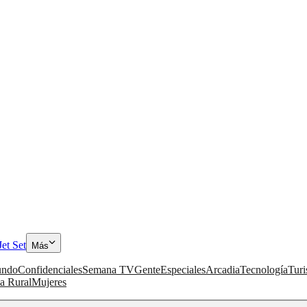
Jet Set
Más
ndo
Confidenciales
Semana TV
Gente
Especiales
Arcadia
Tecnología
Tur
a Rural
Mujeres