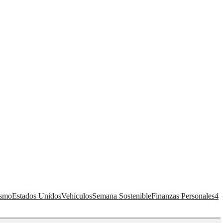
ismo
Estados Unidos
Vehículos
Semana Sostenible
Finanzas Personales
4