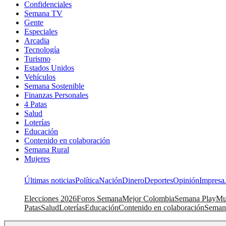
Confidenciales
Semana TV
Gente
Especiales
Arcadia
Tecnología
Turismo
Estados Unidos
Vehículos
Semana Sostenible
Finanzas Personales
4 Patas
Salud
Loterías
Educación
Contenido en colaboración
Semana Rural
Mujeres
Últimas noticias
Política
Nación
Dinero
Deportes
Opinión
Impresa
Elecciones 2026
Foros Semana
Mejor Colombia
Semana Play
Mu
Patas
Salud
Loterías
Educación
Contenido en colaboración
Seman