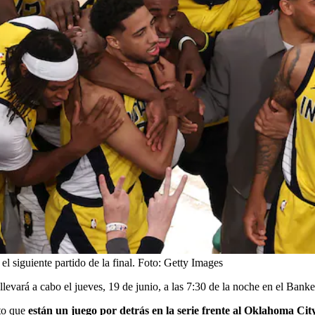
l siguiente partido de la final.
Foto:
Getty Images
evará a cabo el jueves, 19 de junio, a las 7:30 de la noche en el Banke
sto que
están un juego por detrás en la serie frente al Oklahoma Ci