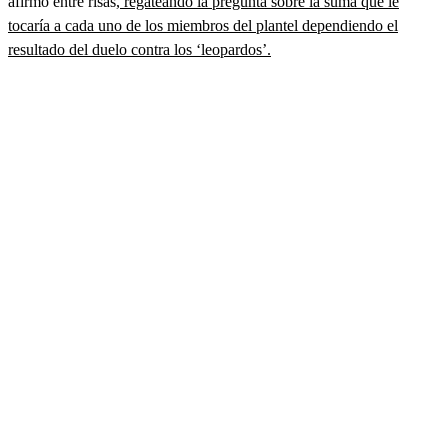
afirmó entre risas,
regateando la pregunta sobre la suma que le
tocaría a cada uno de los miembros del plantel dependiendo el
resultado del duelo contra los ‘leopardos’.