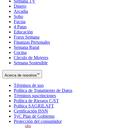
Semana TV
Dinero
Arcadia
Soho
Opens
Fucsia
in
Opens
4 Patas
new
in
Educación
window
new
Foros Semana
window
Finanzas Personales
Semana Rural
Cocina
Círculo de Mujeres
Semana Sostenible
Acerca de nosotros
Términos de uso
Opens
Política de Tratamiento de Datos
in
Opens
Términos suscripciones
new
Opens
in
Política de Riesgos C/ST
window
in
Opens
new
Política SAGRILAFT
Opens
new
in
window
Certificación ISSN
Opens
in
window
new
TyC Plan de Gobierno
in
new
Opens
window
Protección del consumidor
new
window
in
Opens
window
new
in