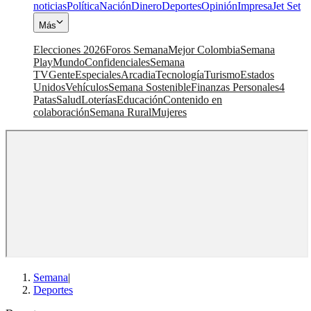
noticias
Política
Nación
Dinero
Deportes
Opinión
Impresa
Jet Set
Más
Elecciones 2026
Foros Semana
Mejor Colombia
Semana
Play
Mundo
Confidenciales
Semana
TV
Gente
Especiales
Arcadia
Tecnología
Turismo
Estados
Unidos
Vehículos
Semana Sostenible
Finanzas Personales
4
Patas
Salud
Loterías
Educación
Contenido en
colaboración
Semana Rural
Mujeres
Semana
|
Deportes