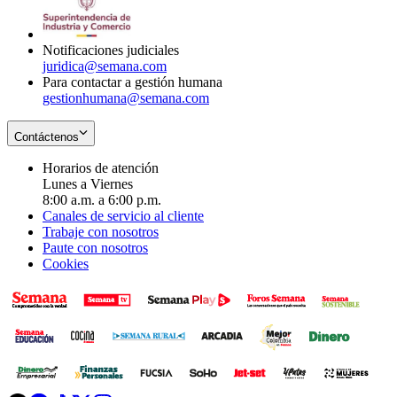
window
new
window
Notificaciones judiciales
juridica@semana.com
Para contactar a gestión humana
gestionhumana@semana.com
Contáctenos
Horarios de atención
Lunes a Viernes
8:00 a.m. a 6:00 p.m.
Canales de servicio al cliente
Trabaje con nosotros
Paute con nosotros
Cookies