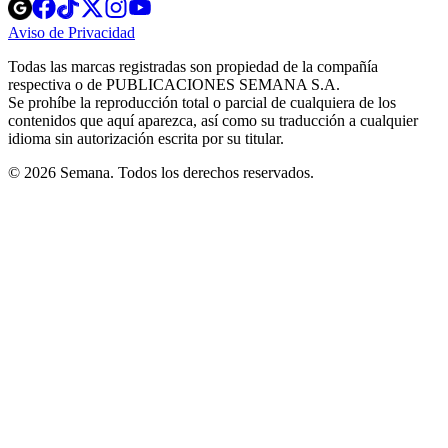
Opens
Opens
Opens
Opens
Opens
in
in
in
in
in
Aviso de Privacidad
Opens
new
new
new
new
new
in
window
window
window
window
window
Todas las marcas registradas son propiedad de la compañía
new
respectiva o de PUBLICACIONES SEMANA S.A.
window
Se prohíbe la reproducción total o parcial de cualquiera de los
contenidos que aquí aparezca, así como su traducción a cualquier
idioma sin autorización escrita por su titular.
© 2026 Semana. Todos los derechos reservados.