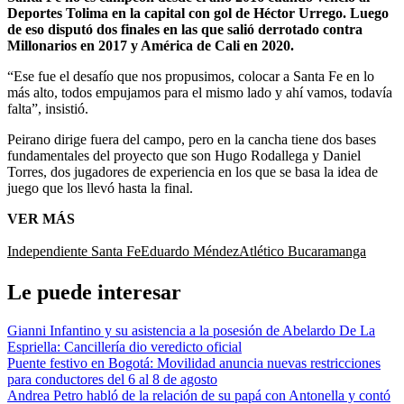
Deportes Tolima en la capital con gol de Héctor Urrego. Luego
de eso disputó dos finales en las que salió derrotado contra
Millonarios en 2017 y América de Cali en 2020.
“Ese fue el desafío que nos propusimos, colocar a Santa Fe en lo
más alto, todos empujamos para el mismo lado y ahí vamos, todavía
falta”, insistió.
Peirano dirige fuera del campo, pero en la cancha tiene dos bases
fundamentales del proyecto que son Hugo Rodallega y Daniel
Torres, dos jugadores de experiencia en los que se basa la idea de
juego que los llevó hasta la final.
VER MÁS
Independiente Santa Fe
Eduardo Méndez
Atlético Bucaramanga
Le puede interesar
Gianni Infantino y su asistencia a la posesión de Abelardo De La
Espriella: Cancillería dio veredicto oficial
Puente festivo en Bogotá: Movilidad anuncia nuevas restricciones
para conductores del 6 al 8 de agosto
Andrea Petro habló de la relación de su papá con Antonella y contó