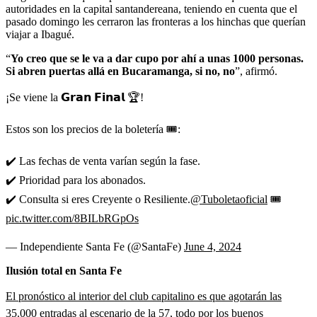
autoridades en la capital santandereana, teniendo en cuenta que el
pasado domingo les cerraron las fronteras a los hinchas que querían
viajar a Ibagué.
“
Yo creo que se le va a dar cupo por ahí a unas 1000 personas.
Si abren puertas allá en Bucaramanga, si no, no
”, afirmó.
¡Se viene la 𝗚𝗿𝗮𝗻 𝗙𝗶𝗻𝗮𝗹 🏆!
Estos son los precios de la boletería 🎟:
✔️ Las fechas de venta varían según la fase.
✔️ Prioridad para los abonados.
✔️ Consulta si eres Creyente o Resiliente.
@Tuboletaoficial
🎟
pic.twitter.com/8BILbRGpOs
— Independiente Santa Fe (@SantaFe)
June 4, 2024
Ilusión total en Santa Fe
El pronóstico al interior del club capitalino es que agotarán las
35.000 entradas al escenario de la 57,
todo por los buenos