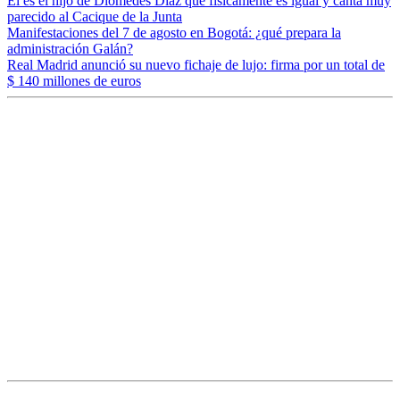
Él es el hijo de Diomedes Díaz que físicamente es igual y canta muy
parecido al Cacique de la Junta
Manifestaciones del 7 de agosto en Bogotá: ¿qué prepara la
administración Galán?
Real Madrid anunció su nuevo fichaje de lujo: firma por un total de
$ 140 millones de euros