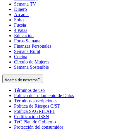
Semana TV
Dinero
Arcadia
Soho
Opens
Fucsia
in
Opens
4 Patas
new
in
Educación
window
new
Foros Semana
window
Finanzas Personales
Semana Rural
Cocina
Círculo de Mujeres
Semana Sostenible
Acerca de nosotros
Términos de uso
Opens
Política de Tratamiento de Datos
in
Opens
Términos suscripciones
new
Opens
in
Política de Riesgos C/ST
window
in
Opens
new
Política SAGRILAFT
Opens
new
in
window
Certificación ISSN
Opens
in
window
new
TyC Plan de Gobierno
in
new
Opens
window
Protección del consumidor
new
window
in
Opens