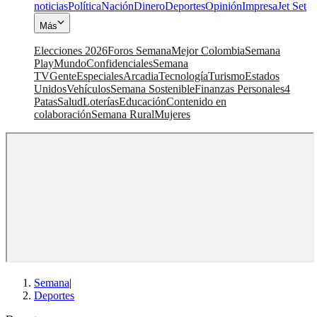
noticias
Política
Nación
Dinero
Deportes
Opinión
Impresa
Jet Set
Más
Elecciones 2026
Foros Semana
Mejor Colombia
Semana
Play
Mundo
Confidenciales
Semana
TV
Gente
Especiales
Arcadia
Tecnología
Turismo
Estados
Unidos
Vehículos
Semana Sostenible
Finanzas Personales
4
Patas
Salud
Loterías
Educación
Contenido en
colaboración
Semana Rural
Mujeres
Semana
|
Deportes