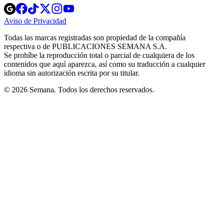
Opens
Opens
Opens
Opens
Opens
in
in
in
in
in
Aviso de Privacidad
Opens
new
new
new
new
new
in
window
window
window
window
window
Todas las marcas registradas son propiedad de la compañía
new
respectiva o de PUBLICACIONES SEMANA S.A.
window
Se prohíbe la reproducción total o parcial de cualquiera de los
contenidos que aquí aparezca, así como su traducción a cualquier
idioma sin autorización escrita por su titular.
© 2026 Semana. Todos los derechos reservados.