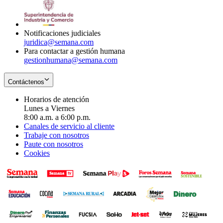
window
new
in
window
new
window
Notificaciones judiciales
juridica@semana.com
Para contactar a gestión humana
gestionhumana@semana.com
Contáctenos
Horarios de atención
Lunes a Viernes
8:00 a.m. a 6:00 p.m.
Canales de servicio al cliente
Trabaje con nosotros
Paute con nosotros
Cookies