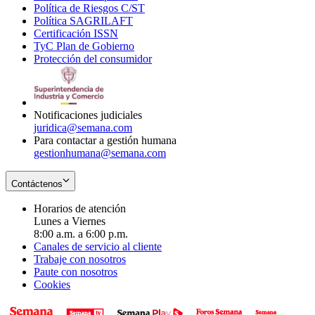
Política de Riesgos C/ST
window
in
Opens
new
Política SAGRILAFT
Opens
new
in
window
Certificación ISSN
Opens
in
window
new
TyC Plan de Gobierno
in
new
Opens
window
Protección del consumidor
new
window
in
Opens
window
new
in
window
new
window
Notificaciones judiciales
juridica@semana.com
Para contactar a gestión humana
gestionhumana@semana.com
Contáctenos
Horarios de atención
Lunes a Viernes
8:00 a.m. a 6:00 p.m.
Canales de servicio al cliente
Trabaje con nosotros
Paute con nosotros
Cookies