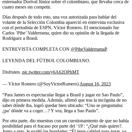
entrenador Dorival Júnior sobre el colombiano, que llevaba cerca de
cuatro meses sin competir.
Días después de todo esto, una voz autorizada para hablar del
volante de la Selección Colombia apareció en entrevista exclusiva
con el periodista de ESPN, Víctor Romero. El mencionado fue
Carlos ‘Pibe’ Valderrama, quien dio su opinión de la llegada de
Rodríguez a Brasil.
ENTREVISTA COMPLETA CON
@PibeValderramaP
.
LEYENDA DEL FÚTBOL COLOMBIANO.
Disfruten.
pic.twitter.com/y6A62OPhMT
— Víctor Romero (@SoyVictorRomero)
August 16, 2023
“Para James es espectacular llegar a Brasil y jugar en Sao Paulo”,
dijo en primera medida. Además, afirmó que tras la incógnita de no
saber dónde iba, logró quedar bien ubicado: “Uno se preguntaba:
¿pa’ dónde va a coger…? Y vea, llega a Sao Paulo”.
Por otra parte, dio muestras con un cuestionamiento de que no había
posibilidad para el fracaso por parte del ‘19′: “¿Qué más quiere?.
Junto a esto, le exaltó las bondades: “Él tiene calidad para jugar, ya