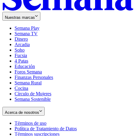
Nuestras marcas
Semana Play
Semana TV
Dinero
Arcadia
Soho
Opens
Fucsia
in
Opens
4 Patas
new
in
Educación
window
new
Foros Semana
window
Finanzas Personales
Semana Rural
Cocina
Círculo de Mujeres
Semana Sostenible
Acerca de nosotros
Términos de uso
Opens
Política de Tratamiento de Datos
in
Opens
Términos suscripciones
new
Opens
in