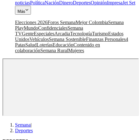
noticias
Política
Nación
Dinero
Deportes
Opinión
Impresa
Jet Set
Más
Elecciones 2026
Foros Semana
Mejor Colombia
Semana
Play
Mundo
Confidenciales
Semana
TV
Gente
Especiales
Arcadia
Tecnología
Turismo
Estados
Unidos
Vehículos
Semana Sostenible
Finanzas Personales
4
Patas
Salud
Loterías
Educación
Contenido en
colaboración
Semana Rural
Mujeres
Semana
|
Deportes