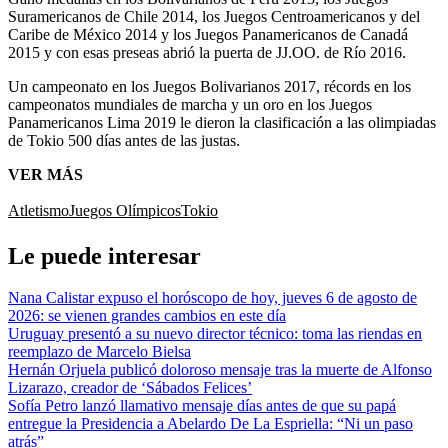
Suramericanos de Chile 2014, los Juegos Centroamericanos y del
Caribe de México 2014 y los Juegos Panamericanos de Canadá
2015 y con esas preseas abrió la puerta de JJ.OO. de Río 2016.
Un campeonato en los Juegos Bolivarianos 2017, récords en los
campeonatos mundiales de marcha y un oro en los Juegos
Panamericanos Lima 2019 le dieron la clasificación a las olimpiadas
de Tokio 500 días antes de las justas.
VER MÁS
Atletismo
Juegos Olímpicos
Tokio
Le puede interesar
Nana Calistar expuso el horóscopo de hoy, jueves 6 de agosto de
2026: se vienen grandes cambios en este día
Uruguay presentó a su nuevo director técnico: toma las riendas en
reemplazo de Marcelo Bielsa
Hernán Orjuela publicó doloroso mensaje tras la muerte de Alfonso
Lizarazo, creador de ‘Sábados Felices’
Sofía Petro lanzó llamativo mensaje días antes de que su papá
entregue la Presidencia a Abelardo De La Espriella: “Ni un paso
atrás”