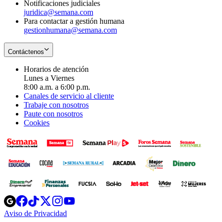
Notificaciones judiciales
juridica@semana.com
Para contactar a gestión humana
gestionhumana@semana.com
Contáctenos
Horarios de atención
Lunes a Viernes
8:00 a.m. a 6:00 p.m.
Canales de servicio al cliente
Trabaje con nosotros
Paute con nosotros
Cookies
Opens
Opens
Opens
Opens
Opens
in
in
in
in
in
Aviso de Privacidad
Opens
new
new
new
new
new