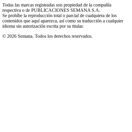
in
window
window
window
window
window
Todas las marcas registradas son propiedad de la compañía
new
respectiva o de PUBLICACIONES SEMANA S.A.
window
Se prohíbe la reproducción total o parcial de cualquiera de los
contenidos que aquí aparezca, así como su traducción a cualquier
idioma sin autorización escrita por su titular.
© 2026 Semana. Todos los derechos reservados.