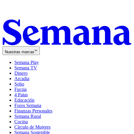
Nuestras marcas
Semana Play
Semana TV
Dinero
Arcadia
Soho
Opens
Fucsia
in
Opens
4 Patas
new
in
Educación
window
new
Foros Semana
window
Finanzas Personales
Semana Rural
Cocina
Círculo de Mujeres
Semana Sostenible