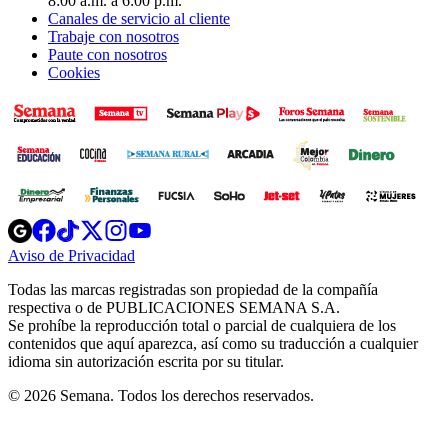
8:00 a.m. a 6:00 p.m.
Canales de servicio al cliente
Trabaje con nosotros
Paute con nosotros
Cookies
Opens
Opens
Opens
Opens
Opens
in
in
in
in
in
Aviso de Privacidad
Opens
new
new
new
new
new
in
window
window
window
window
window
Todas las marcas registradas son propiedad de la compañía
new
respectiva o de PUBLICACIONES SEMANA S.A.
window
Se prohíbe la reproducción total o parcial de cualquiera de los
contenidos que aquí aparezca, así como su traducción a cualquier
idioma sin autorización escrita por su titular.
© 2026 Semana. Todos los derechos reservados.