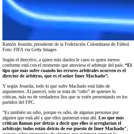
Ramón Jesurún, presidente de la Federación Colombiana de Fútbol.
Foto:
FIFA via Getty Images
Según el directivo, a quien más dardos le caen es quien menos
conforme está con el momento que atraviesa el arbitraje del país:
“El
tipo que más sufre cuando los errores arbitrales ocurren es el
director de árbitros, que es el señor Ímer Machado”.
Y según Jesurún, todo lo que sufre Machado está falto de
argumentos. Al parecer, solo se trata de “odio” de quienes lo
critican, más no de verdaderos líos que se estén presentando en los
partidos del FPC.
“Es también un odio, porque es odio, de algunas personas por
alguien que está ahí y que ellos quisieran estar ahí.
Los que más
critican llaman por detrás a decir que ellos sí arreglarían el
arbitraje; todos están detrás de ese puesto de Ímer Machado"
,
asevera sobre propuestas de algunas que quisieran estar en la