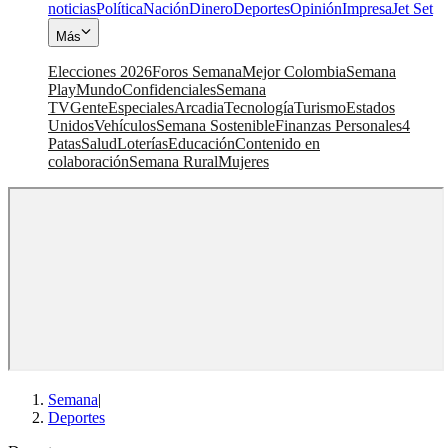
noticias
Política
Nación
Dinero
Deportes
Opinión
Impresa
Jet Set
Más
Elecciones 2026
Foros Semana
Mejor Colombia
Semana
Play
Mundo
Confidenciales
Semana
TV
Gente
Especiales
Arcadia
Tecnología
Turismo
Estados
Unidos
Vehículos
Semana Sostenible
Finanzas Personales
4
Patas
Salud
Loterías
Educación
Contenido en
colaboración
Semana Rural
Mujeres
Semana
|
Deportes