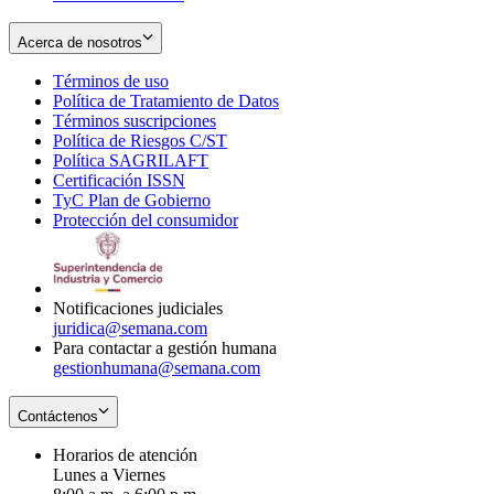
Acerca de nosotros
Términos de uso
Opens
Política de Tratamiento de Datos
in
Opens
Términos suscripciones
new
Opens
in
Política de Riesgos C/ST
window
in
Opens
new
Política SAGRILAFT
Opens
new
in
window
Certificación ISSN
Opens
in
window
new
TyC Plan de Gobierno
in
new
Opens
window
Protección del consumidor
new
window
in
Opens
window
new
in
window
new
window
Notificaciones judiciales
juridica@semana.com
Para contactar a gestión humana
gestionhumana@semana.com
Contáctenos
Horarios de atención
Lunes a Viernes