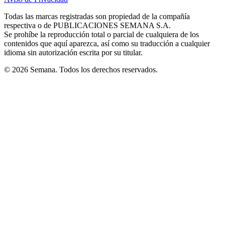
new
new
new
new
new
in
window
window
window
window
window
Todas las marcas registradas son propiedad de la compañía
new
respectiva o de PUBLICACIONES SEMANA S.A.
window
Se prohíbe la reproducción total o parcial de cualquiera de los
contenidos que aquí aparezca, así como su traducción a cualquier
idioma sin autorización escrita por su titular.
© 2026 Semana. Todos los derechos reservados.