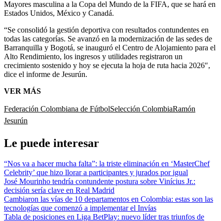
Mayores masculina a la Copa del Mundo de la FIFA, que se hará en
Estados Unidos, México y Canadá.
“Se consolidó la gestión deportiva con resultados contundentes en
todas las categorías. Se avanzó en la modernización de las sedes de
Barranquilla y Bogotá, se inauguró el Centro de Alojamiento para el
Alto Rendimiento, los ingresos y utilidades registraron un
crecimiento sostenido y hoy se ejecuta la hoja de ruta hacia 2026″,
dice el informe de Jesurún.
VER MÁS
Federación Colombiana de Fútbol
Selección Colombia
Ramón
Jesurún
Le puede interesar
“Nos va a hacer mucha falta”: la triste eliminación en ‘MasterChef
Celebrity’ que hizo llorar a participantes y jurados por igual
José Mourinho tendría contundente postura sobre Vinícius Jr.:
decisión sería clave en Real Madrid
Cambiaron las vías de 10 departamentos en Colombia: estas son las
tecnologías que comenzó a implementar el Invías
Tabla de posiciones en Liga BetPlay: nuevo líder tras triunfos de