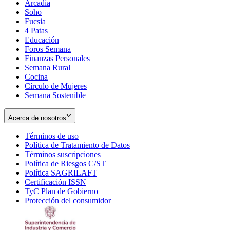
Arcadia
Soho
Opens
Fucsia
in
Opens
4 Patas
new
in
Educación
window
new
Foros Semana
window
Finanzas Personales
Semana Rural
Cocina
Círculo de Mujeres
Semana Sostenible
Acerca de nosotros
Términos de uso
Opens
Política de Tratamiento de Datos
in
Opens
Términos suscripciones
new
Opens
in
Política de Riesgos C/ST
window
in
Opens
new
Política SAGRILAFT
Opens
new
in
window
Certificación ISSN
Opens
in
window
new
TyC Plan de Gobierno
in
new
Opens
window
Protección del consumidor
new
window
in
Opens
window
new
in
window
new
window