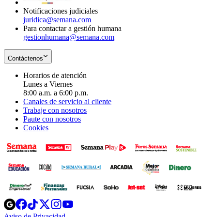
Notificaciones judiciales
juridica@semana.com
Para contactar a gestión humana
gestionhumana@semana.com
Contáctenos
Horarios de atención
Lunes a Viernes
8:00 a.m. a 6:00 p.m.
Canales de servicio al cliente
Trabaje con nosotros
Paute con nosotros
Cookies
Opens
Opens
Opens
Opens
Opens
in
in
in
in
in
Aviso de Privacidad
Opens