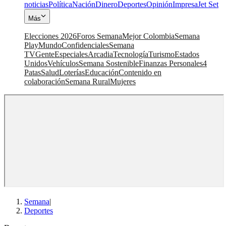
noticias
Política
Nación
Dinero
Deportes
Opinión
Impresa
Jet Set
Más
Elecciones 2026
Foros Semana
Mejor Colombia
Semana
Play
Mundo
Confidenciales
Semana
TV
Gente
Especiales
Arcadia
Tecnología
Turismo
Estados
Unidos
Vehículos
Semana Sostenible
Finanzas Personales
4
Patas
Salud
Loterías
Educación
Contenido en
colaboración
Semana Rural
Mujeres
Semana
|
Deportes