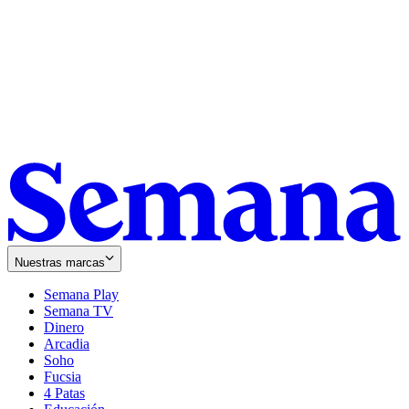
Nuestras marcas
Semana Play
Semana TV
Dinero
Arcadia
Soho
Opens
Fucsia
in
Opens
4 Patas
new
in