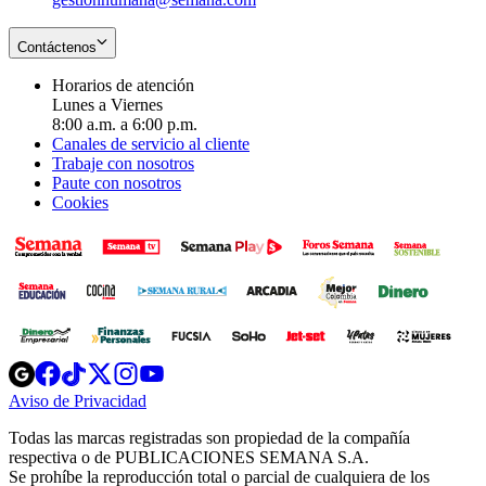
Contáctenos
Horarios de atención
Lunes a Viernes
8:00 a.m. a 6:00 p.m.
Canales de servicio al cliente
Trabaje con nosotros
Paute con nosotros
Cookies
Opens
Opens
Opens
Opens
Opens
in
in
in
in
in
Aviso de Privacidad
Opens
new
new
new
new
new
in
window
window
window
window
window
Todas las marcas registradas son propiedad de la compañía
new
respectiva o de PUBLICACIONES SEMANA S.A.
window
Se prohíbe la reproducción total o parcial de cualquiera de los