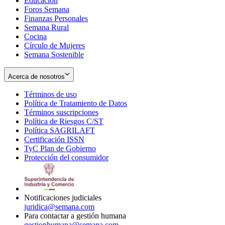
Educación
window
new
Foros Semana
window
Finanzas Personales
Semana Rural
Cocina
Círculo de Mujeres
Semana Sostenible
Acerca de nosotros
Términos de uso
Opens
Política de Tratamiento de Datos
in
Opens
Términos suscripciones
new
Opens
in
Política de Riesgos C/ST
window
in
Opens
new
Política SAGRILAFT
Opens
new
in
window
Certificación ISSN
Opens
in
window
new
TyC Plan de Gobierno
in
new
Opens
window
Protección del consumidor
new
window
in
Opens
window
new
in
window
new
window
Notificaciones judiciales
juridica@semana.com
Para contactar a gestión humana
gestionhumana@semana.com