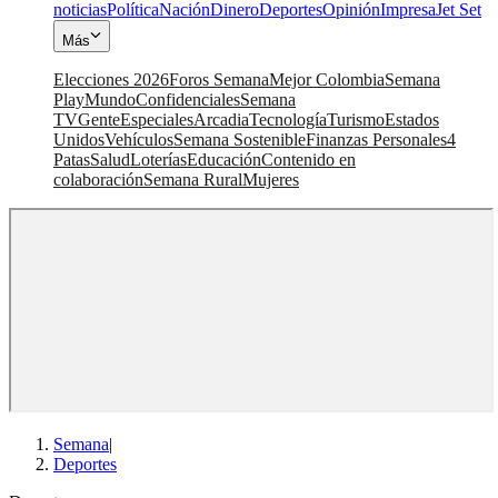
noticias
Política
Nación
Dinero
Deportes
Opinión
Impresa
Jet Set
Más
Elecciones 2026
Foros Semana
Mejor Colombia
Semana
Play
Mundo
Confidenciales
Semana
TV
Gente
Especiales
Arcadia
Tecnología
Turismo
Estados
Unidos
Vehículos
Semana Sostenible
Finanzas Personales
4
Patas
Salud
Loterías
Educación
Contenido en
colaboración
Semana Rural
Mujeres
Semana
|
Deportes