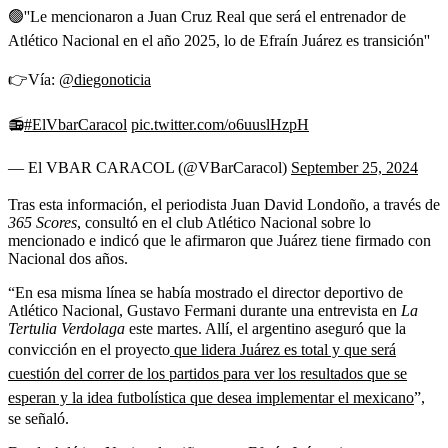
🟢''Le mencionaron a Juan Cruz Real que será el entrenador de
Atlético Nacional en el año 2025, lo de Efraín Juárez es transición''
👉Vía:
@diegonoticia
📻
#ElVbarCaracol
pic.twitter.com/o6uuslHzpH
— El VBAR CARACOL (@VBarCaracol)
September 25, 2024
Tras esta información, el periodista Juan David Londoño, a través de
365 Scores
, consultó en el club Atlético Nacional sobre lo
mencionado e indicó que le afirmaron que Juárez tiene firmado con
Nacional dos años.
“En esa misma línea se había mostrado el director deportivo de
Atlético Nacional, Gustavo Fermani durante una entrevista en
La
Tertulia Verdolaga
este martes. Allí, el argentino aseguró que la
convicción en el proyecto
que lidera Juárez es total y que será
cuestión del correr de los partidos para ver los resultados que se
esperan y la idea futbolística que desea implementar el mexicano
”,
se señaló.