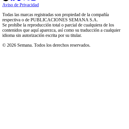
in
in
in
in
in
Aviso de Privacidad
Opens
new
new
new
new
new
in
window
window
window
window
window
Todas las marcas registradas son propiedad de la compañía
new
respectiva o de PUBLICACIONES SEMANA S.A.
window
Se prohíbe la reproducción total o parcial de cualquiera de los
contenidos que aquí aparezca, así como su traducción a cualquier
idioma sin autorización escrita por su titular.
© 2026 Semana. Todos los derechos reservados.