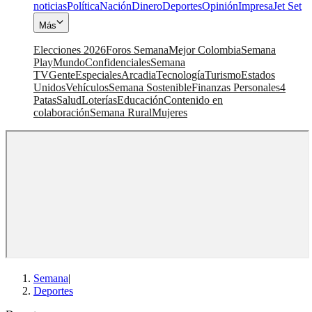
noticias
Política
Nación
Dinero
Deportes
Opinión
Impresa
Jet Set
Más
Elecciones 2026
Foros Semana
Mejor Colombia
Semana
Play
Mundo
Confidenciales
Semana
TV
Gente
Especiales
Arcadia
Tecnología
Turismo
Estados
Unidos
Vehículos
Semana Sostenible
Finanzas Personales
4
Patas
Salud
Loterías
Educación
Contenido en
colaboración
Semana Rural
Mujeres
Semana
|
Deportes