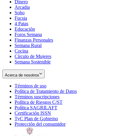
Dinero
Arcadia
Soho
Opens
Fucsia
in
Opens
4 Patas
new
in
Educación
window
new
Foros Semana
window
Finanzas Personales
Semana Rural
Cocina
Círculo de Mujeres
Semana Sostenible
Acerca de nosotros
Términos de uso
Opens
Política de Tratamiento de Datos
in
Opens
Términos suscripciones
new
Opens
in
Política de Riesgos C/ST
window
in
Opens
new
Política SAGRILAFT
Opens
new
in
window
Certificación ISSN
Opens
in
window
new
TyC Plan de Gobierno
in
new
Opens
window
Protección del consumidor
new
window
in
Opens
window
new
in
window
new