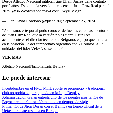
Desde Atlético Nacional ratifican que Efraín Juárez tiene contrato
por 2 años. Esto ante la versión que acerca a Juan Cruz Real para el
2025.
@365ScoresApp
https://t.co/K1WysLVVgr
— Juan David Londoño (@juandl84)
September 25, 2024
“Asimismo, este portal pudo conocer de fuentes cercanas al entorno
de Juan Cruz Real que la versión no es cierta. Cruz Real
actualmente es el director técnico de Belgrano, equipo que marcha
en la posición 12 del campeonato argentino con 21 puntos, a 12
unidades del líder Vélez”, se sentenció.
VER MÁS
Atlético Nacional
Nacional
Liga Betplay
Le puede interesar
Incertidumbre en el FPC: MinDeporte se pronunció y tradicional
club no podría seguir jugando en la Liga Betplay
Administración Galán entrega uno de los puentes más largos de
Bogotá: reducirá hasta 30 minutos en tiempos de viaje
Primer gol de Jhon Durán con el Benfica en torneo oficial de la
Uefa: su remate resuena en Europa