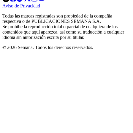
in
in
in
in
in
Aviso de Privacidad
Opens
new
new
new
new
new
in
window
window
window
window
window
Todas las marcas registradas son propiedad de la compañía
new
respectiva o de PUBLICACIONES SEMANA S.A.
window
Se prohíbe la reproducción total o parcial de cualquiera de los
contenidos que aquí aparezca, así como su traducción a cualquier
idioma sin autorización escrita por su titular.
© 2026 Semana. Todos los derechos reservados.