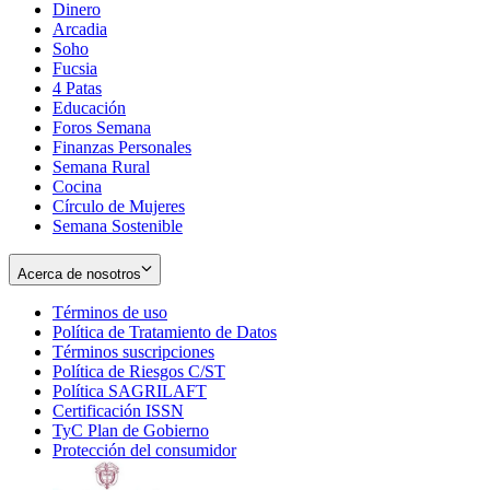
Dinero
Arcadia
Soho
Opens
Fucsia
in
Opens
4 Patas
new
in
Educación
window
new
Foros Semana
window
Finanzas Personales
Semana Rural
Cocina
Círculo de Mujeres
Semana Sostenible
Acerca de nosotros
Términos de uso
Opens
Política de Tratamiento de Datos
in
Opens
Términos suscripciones
new
Opens
in
Política de Riesgos C/ST
window
in
Opens
new
Política SAGRILAFT
Opens
new
in
window
Certificación ISSN
Opens
in
window
new
TyC Plan de Gobierno
in
new
Opens
window
Protección del consumidor
new
window
in
Opens
window
new
in
window
new