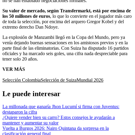
no se han entablado negociaciones formales.
Su valor de mercado, según Transfermarkt, está por encima de
los 50 millones de euros
, lo que lo convierte en el jugador más caro
de toda la selección, por encima del arquero Gregor Kobel y del
extremo derecho Dan Ndoye.
La explosión de Manzambi llegó en la Copa del Mundo, pero ya
venía dejando buenas sensaciones en los amistosos previos y en la
parte final de las eliminatorias. Con Suiza ha disputado 16 partidos
oficiales y ha marcado seis goles, una cifra nada despreciable para
tener solo 20 años.
VER MÁS
Selección Colombia
Selección de Suiza
Mundial 2026
Le puede interesar
La millonada que ganaría Jhon Lucumí si firma con Juventus:
destaparon la cifra
¿Quiere vender bien su carro? Estos consejos le ayudarán a
mantener y aumentar su valor
Vuelta a Burgos 2026: Nairo Quintana da sorpresa en la
clasificación general final