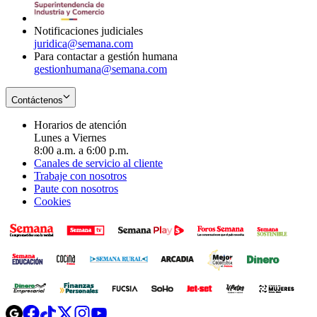
window
Notificaciones judiciales
juridica@semana.com
Para contactar a gestión humana
gestionhumana@semana.com
Contáctenos
Horarios de atención
Lunes a Viernes
8:00 a.m. a 6:00 p.m.
Canales de servicio al cliente
Trabaje con nosotros
Paute con nosotros
Cookies
Opens
Opens
Opens
Opens
Opens