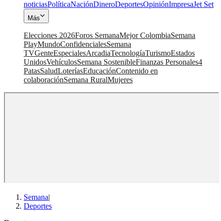
noticias
Política
Nación
Dinero
Deportes
Opinión
Impresa
Jet Set
Más
Elecciones 2026
Foros Semana
Mejor Colombia
Semana
Play
Mundo
Confidenciales
Semana
TV
Gente
Especiales
Arcadia
Tecnología
Turismo
Estados
Unidos
Vehículos
Semana Sostenible
Finanzas Personales
4
Patas
Salud
Loterías
Educación
Contenido en
colaboración
Semana Rural
Mujeres
Semana
|
Deportes