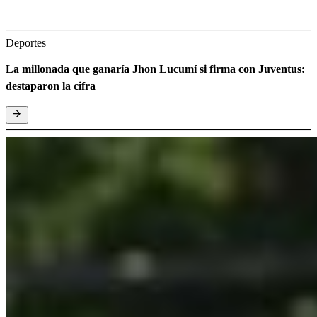
Deportes
La millonada que ganaría Jhon Lucumí si firma con Juventus:
destaparon la cifra