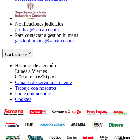
window
new
in
window
new
window
Notificaciones judiciales
juridica@semana.com
Para contactar a gestión humana
gestionhumana@semana.com
Contáctenos
Horarios de atención
Lunes a Viernes
8:00 a.m. a 6:00 p.m.
Canales de servicio al cliente
Trabaje con nosotros
Paute con nosotros
Cookies