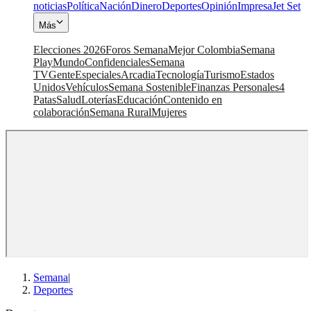
noticias
Política
Nación
Dinero
Deportes
Opinión
Impresa
Jet Set
Más
Elecciones 2026
Foros Semana
Mejor Colombia
Semana
Play
Mundo
Confidenciales
Semana
TV
Gente
Especiales
Arcadia
Tecnología
Turismo
Estados
Unidos
Vehículos
Semana Sostenible
Finanzas Personales
4
Patas
Salud
Loterías
Educación
Contenido en
colaboración
Semana Rural
Mujeres
Semana
|
Deportes