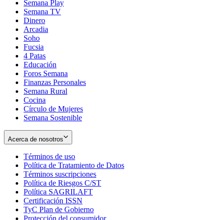
Semana Play
Semana TV
Dinero
Arcadia
Soho
Opens
Fucsia
in
Opens
4 Patas
new
in
Educación
window
new
Foros Semana
window
Finanzas Personales
Semana Rural
Cocina
Círculo de Mujeres
Semana Sostenible
Acerca de nosotros
Términos de uso
Opens
Política de Tratamiento de Datos
in
Opens
Términos suscripciones
new
Opens
in
Política de Riesgos C/ST
window
in
Opens
new
Política SAGRILAFT
Opens
new
in
window
Certificación ISSN
Opens
in
window
new
TyC Plan de Gobierno
in
new
Opens
window
Protección del consumidor
new
window
in
Opens