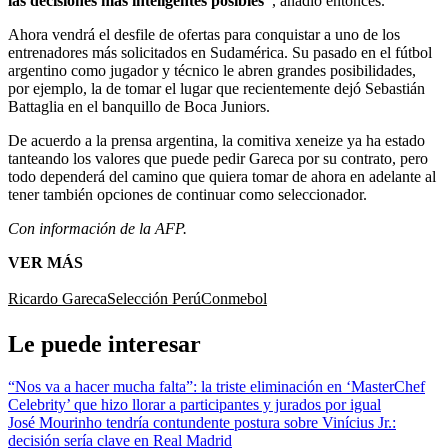
las decisiones más inteligentes posibles”
, añadió entonces.
Ahora vendrá el desfile de ofertas para conquistar a uno de los
entrenadores más solicitados en Sudamérica. Su pasado en el fútbol
argentino como jugador y técnico le abren grandes posibilidades,
por ejemplo, la de tomar el lugar que recientemente dejó Sebastián
Battaglia en el banquillo de Boca Juniors.
De acuerdo a la prensa argentina, la comitiva xeneize ya ha estado
tanteando los valores que puede pedir Gareca por su contrato, pero
todo dependerá del camino que quiera tomar de ahora en adelante al
tener también opciones de continuar como seleccionador.
Con información de la AFP.
VER MÁS
Ricardo Gareca
Selección Perú
Conmebol
Le puede interesar
“Nos va a hacer mucha falta”: la triste eliminación en ‘MasterChef
Celebrity’ que hizo llorar a participantes y jurados por igual
José Mourinho tendría contundente postura sobre Vinícius Jr.:
decisión sería clave en Real Madrid