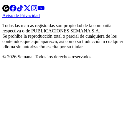
Opens
Opens
Opens
Opens
Opens
in
in
in
in
in
Aviso de Privacidad
Opens
new
new
new
new
new
in
window
window
window
window
window
Todas las marcas registradas son propiedad de la compañía
new
respectiva o de PUBLICACIONES SEMANA S.A.
window
Se prohíbe la reproducción total o parcial de cualquiera de los
contenidos que aquí aparezca, así como su traducción a cualquier
idioma sin autorización escrita por su titular.
© 2026 Semana. Todos los derechos reservados.