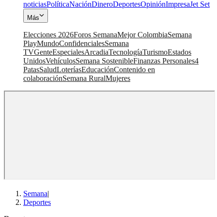
noticias
Política
Nación
Dinero
Deportes
Opinión
Impresa
Jet Set
Más
Elecciones 2026
Foros Semana
Mejor Colombia
Semana
Play
Mundo
Confidenciales
Semana
TV
Gente
Especiales
Arcadia
Tecnología
Turismo
Estados
Unidos
Vehículos
Semana Sostenible
Finanzas Personales
4
Patas
Salud
Loterías
Educación
Contenido en
colaboración
Semana Rural
Mujeres
Semana
|
Deportes