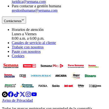
juridica@semana.com
Para contactar a gestión humana
gestionhumana@semana.com
Contáctenos
Horarios de atención
Lunes a Viernes
8:00 a.m. a 6:00 p.m.
Canales de servicio al cliente
Trabaje con nosotros
Paute con nosotros
Cookies
Opens
Opens
Opens
Opens
Opens
in
in
in
in
in
Aviso de Privacidad
Opens
new
new
new
new
new
in
window
window
window
window
window
Todas las marcas registradas son propiedad de la compañía