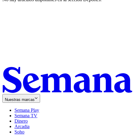
Nuestras marcas
Semana Play
Semana TV
Dinero
Arcadia
Soho
Opens