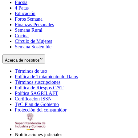
Fucsia
in
Opens
4 Patas
new
in
Educación
window
new
Foros Semana
window
Finanzas Personales
Semana Rural
Cocina
Círculo de Mujeres
Semana Sostenible
Acerca de nosotros
Términos de uso
Opens
Política de Tratamiento de Datos
in
Opens
Términos suscripciones
new
Opens
in
Política de Riesgos C/ST
window
in
Opens
new
Política SAGRILAFT
Opens
new
in
window
Certificación ISSN
Opens
in
window
new
TyC Plan de Gobierno
in
new
Opens
window
Protección del consumidor
new
window
in
Opens
window
new
in
window
new
window
Notificaciones judiciales