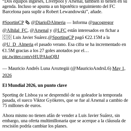
“Dos equipos ingleses, Liverpool y Arsenal, también lo tienen en su
agenda. Incluso se apunta a un hipotético seguimiento del FC
Barcelona para suplir a Robert Lewandowski”, añade.
#SportinCP
🗞️
@DiarioDAlmeria
— Informa
@pacogregor
@Alhilal_FC
,
@Arsenal
y
@LFC
están interesados en fichar a
🇨🇴 Luis Javier Suárez.
@SportingCP
pagó €22.15M a la
@U_D_Almeria
el pasado verano. Esa cifra se ha incrementado en
€1.5M gracias a los 27 goles anotados por el…
pic.twitter.com/vHUPAkqQBJ
— Mauricio Andrés Luna Aroztegüi (@MauricioAndrsL6)
May 1,
2026
El Mundial 2026, un punto clave
Sporting de Lisboa ya se desprendió de su goleador la temporada
pasada, el sueco Viktor Gyökeres, que se fue al Arsenal a cambio de
75 millones de euros.
Ahora mismo no tienen afán de vender a Luis Javier Suárez, sin
embargo, una oferta multimillonaria que se acerque a la cláusula de
rescisión podría cambiar los planes.