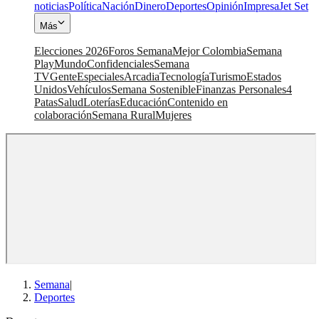
noticias
Política
Nación
Dinero
Deportes
Opinión
Impresa
Jet Set
Más
Elecciones 2026
Foros Semana
Mejor Colombia
Semana
Play
Mundo
Confidenciales
Semana
TV
Gente
Especiales
Arcadia
Tecnología
Turismo
Estados
Unidos
Vehículos
Semana Sostenible
Finanzas Personales
4
Patas
Salud
Loterías
Educación
Contenido en
colaboración
Semana Rural
Mujeres
Semana
|
Deportes