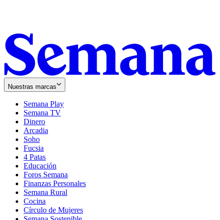
Nuestras marcas
Semana Play
Semana TV
Dinero
Arcadia
Soho
Opens
Fucsia
in
Opens
4 Patas
new
in
Educación
window
new
Foros Semana
window
Finanzas Personales
Semana Rural
Cocina
Círculo de Mujeres
Semana Sostenible