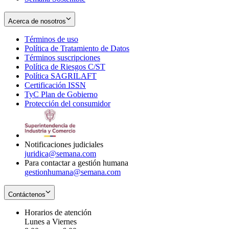
Acerca de nosotros
Términos de uso
Opens
Política de Tratamiento de Datos
in
Opens
Términos suscripciones
new
Opens
in
Política de Riesgos C/ST
window
in
Opens
new
Política SAGRILAFT
Opens
new
in
window
Certificación ISSN
Opens
in
window
new
TyC Plan de Gobierno
in
new
Opens
window
Protección del consumidor
new
window
in
Opens
window
new
in
window
new
window
Notificaciones judiciales
juridica@semana.com
Para contactar a gestión humana
gestionhumana@semana.com
Contáctenos
Horarios de atención
Lunes a Viernes