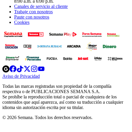
8:00 a.m. a 6:00 p.m.
Canales de servicio al cliente
Trabaje con nosotros
Paute con nosotros
Cookies
Opens
Opens
Opens
Opens
Opens
in
in
in
in
in
Aviso de Privacidad
Opens
new
new
new
new
new
in
window
window
window
window
window
Todas las marcas registradas son propiedad de la compañía
new
respectiva o de PUBLICACIONES SEMANA S.A.
window
Se prohíbe la reproducción total o parcial de cualquiera de los
contenidos que aquí aparezca, así como su traducción a cualquier
idioma sin autorización escrita por su titular.
© 2026 Semana. Todos los derechos reservados.