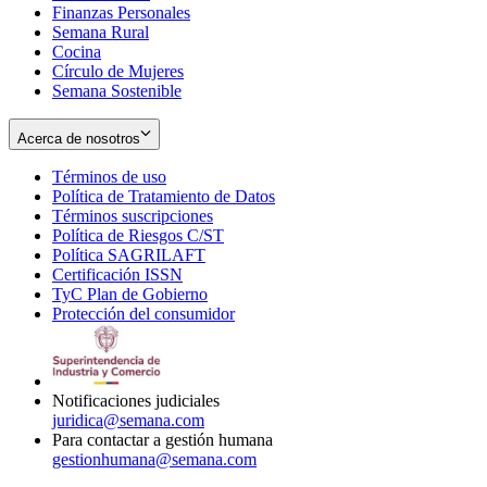
Finanzas Personales
Semana Rural
Cocina
Círculo de Mujeres
Semana Sostenible
Acerca de nosotros
Términos de uso
Opens
Política de Tratamiento de Datos
in
Opens
Términos suscripciones
new
Opens
in
Política de Riesgos C/ST
window
in
Opens
new
Política SAGRILAFT
Opens
new
in
window
Certificación ISSN
Opens
in
window
new
TyC Plan de Gobierno
in
new
Opens
window
Protección del consumidor
new
window
in
Opens
window
new
in
window
new
window
Notificaciones judiciales
juridica@semana.com
Para contactar a gestión humana
gestionhumana@semana.com