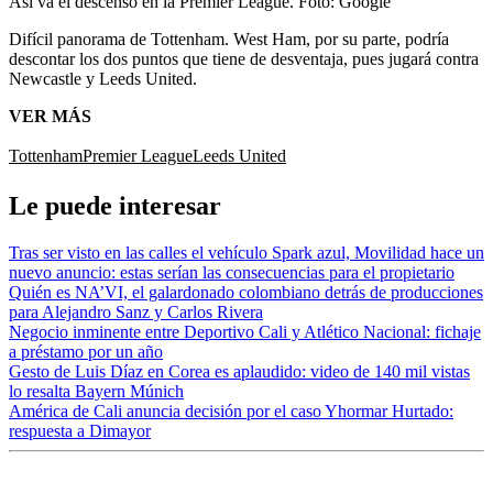
Así va el descenso en la Premier League.
Foto:
Google
Difícil panorama de Tottenham. West Ham, por su parte, podría
descontar los dos puntos que tiene de desventaja, pues jugará contra
Newcastle y Leeds United.
VER MÁS
Tottenham
Premier League
Leeds United
Le puede interesar
Tras ser visto en las calles el vehículo Spark azul, Movilidad hace un
nuevo anuncio: estas serían las consecuencias para el propietario
Quién es NA’VI, el galardonado colombiano detrás de producciones
para Alejandro Sanz y Carlos Rivera
Negocio inminente entre Deportivo Cali y Atlético Nacional: fichaje
a préstamo por un año
Gesto de Luis Díaz en Corea es aplaudido: video de 140 mil vistas
lo resalta Bayern Múnich
América de Cali anuncia decisión por el caso Yhormar Hurtado:
respuesta a Dimayor