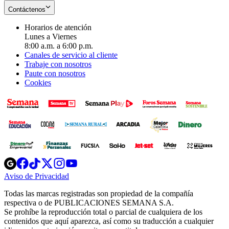
Contáctenos
Horarios de atención
Lunes a Viernes
8:00 a.m. a 6:00 p.m.
Canales de servicio al cliente
Trabaje con nosotros
Paute con nosotros
Cookies
Opens
Opens
Opens
Opens
Opens
in
in
in
in
in
Aviso de Privacidad
Opens
new
new
new
new
new
in
window
window
window
window
window
Todas las marcas registradas son propiedad de la compañía
new
respectiva o de PUBLICACIONES SEMANA S.A.
window
Se prohíbe la reproducción total o parcial de cualquiera de los
contenidos que aquí aparezca, así como su traducción a cualquier