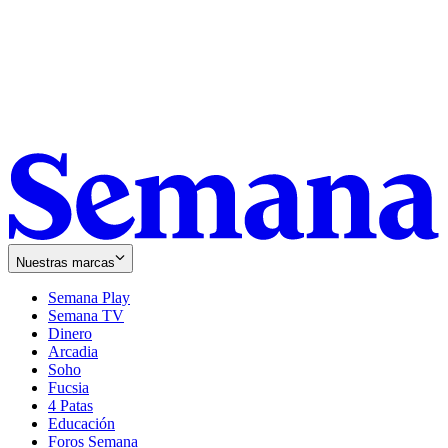
Nuestras marcas
Semana Play
Semana TV
Dinero
Arcadia
Soho
Opens
Fucsia
in
Opens
4 Patas
new
in
Educación
window
new
Foros Semana
window