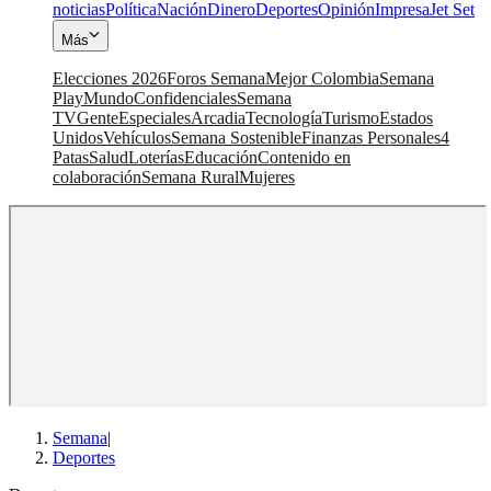
noticias
Política
Nación
Dinero
Deportes
Opinión
Impresa
Jet Set
Más
Elecciones 2026
Foros Semana
Mejor Colombia
Semana
Play
Mundo
Confidenciales
Semana
TV
Gente
Especiales
Arcadia
Tecnología
Turismo
Estados
Unidos
Vehículos
Semana Sostenible
Finanzas Personales
4
Patas
Salud
Loterías
Educación
Contenido en
colaboración
Semana Rural
Mujeres
Semana
|
Deportes